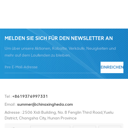
MELDEN SIE SICH FÜR DEN NEWSLETTER AN
Um über unsere Aktionen, Rabatte, Verkäufe, Neuigkeiten und
mehr auf dem Laufenden zu bleiben.
EINREICHEN
Tel :
+8619376997331
Email :
summer@chinaxingheda.com
Adresse : 2506 Xidi Building, No. 8 Fenglin Third Road,Yuelu
District, Changsha City, Hunan Province