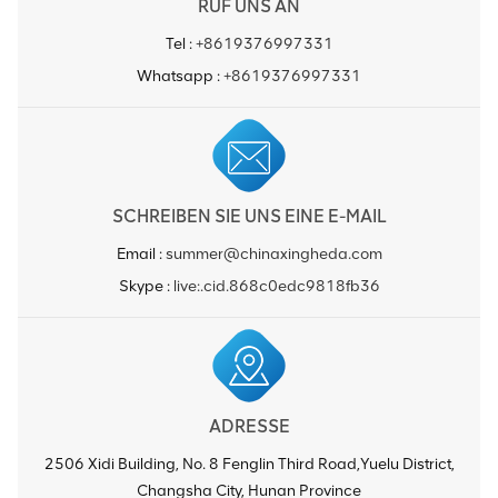
RUF UNS AN
Tel :
+8619376997331
Whatsapp :
+8619376997331
SCHREIBEN SIE UNS EINE E-MAIL
Email :
summer@chinaxingheda.com
Skype :
live:.cid.868c0edc9818fb36
ADRESSE
2506 Xidi Building, No. 8 Fenglin Third Road,Yuelu District,
Changsha City, Hunan Province