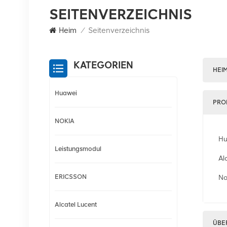
SEITENVERZEICHNIS
Heim
/
Seitenverzeichnis
KATEGORIEN
HEI
Huawei
PRO
NOKIA
Hu
Leistungsmodul
Al
ERICSSON
No
Alcatel Lucent
ÜBE