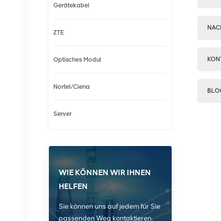
Gerätekabel
NAC
ZTE
KON
Optisches Modul
Nortel/Ciena
BLO
Server
WIE KÖNNEN WIR IHNEN
HELFEN
Sie können uns auf jedem für Sie
passenden Weg kontaktieren.