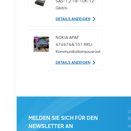
SAS-1,2-TB-10K-12-
Gbit/s-
Serverfestplatte
DETAILS ANZEIGEN
NOKIA APAF
474676A.101 RRU-
Kommunikationsausrüstung
DETAILS ANZEIGEN
NOKIA AHEGC
474914A AirScale
RRH 4T4R RRU
Basisstation
DETAILS ANZEIGEN
U
MELDEN SIE SICH FÜR DEN
R
NOKIA FUFAS
NEWSLETTER AN
u