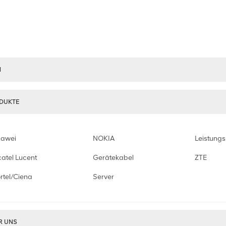
M
DUKTE
awei
NOKIA
Leistung
catel Lucent
Gerätekabel
ZTE
rtel/Ciena
Server
R UNS