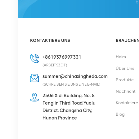
473288A.102
b
Glasfaserkabel LC
OD-LC OD Dual 2m
DETAILS ANZEIGEN
1662SMC
KONTAKTIERE UNS
BRAUCHEN 
3AL98324AA
SYNTH4V2 für
+8619376997331
Heim
Alcatel Lucent
(ARBEITSZEIT)
DETAILS ANZEIGEN
Über Uns
Kommunikationsgeräte
summer@chinaxingheda.com
Produkte
(SCHREIBEN SIE UNS EINE E-MAIL)
ERICSSON 2212 B31
Nachricht
KRC 161 893/1
2506 Xidi Building, No. 8
Funkfernbedienung
Fenglin Third Road,Yuelu
Kontaktiere
District, Changsha City,
DETAILS ANZEIGEN
Blog
Hunan Province
HUAWEI RRU5909