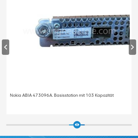
 Kapazität
Nokia Siemens Networks Modul B PCU2-E C11