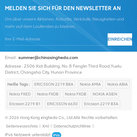
MELDEN SIE SICH FÜR DEN NEWSLETTER AN
Um über unsere Aktionen, Rabatte, Verkäufe, Neuigkeiten und
mehr auf dem Laufenden zu bleiben.
EINREICHEN
Tel :
+8619376997331
Email :
summer@chinaxingheda.com
Adresse : 2506 Xidi Building, No. 8 Fenglin Third Road,Yuelu
District, Changsha City, Hunan Province
Heiße Tags :
ERICSSON 2219 B8A
Nokia AMIA
Nokia ABIA
Nokia FXED
Nokia FXDB
Nokia FXDB
NOKIA ASIEN
Ericsson 2219 B1
ERICSSON 6630
Ericsson 2219 B3A
© 2026 Hong Kong xingheda Co., Ltd.Alle Rechte vorbehalten.
Seitenverzeichnis
|
Xml
|
Datenschutzrichtlinie
|
IPv6 Netzwerk unterstützt