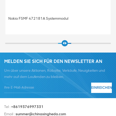
Nokia FRGU RRU 472956A FLEXI RF MODULE 6TX 2100
Basisstation
MELDEN SIE SICH FÜR DEN NEWSLETTER AN
Um über unsere Aktionen, Rabatte, Verkäufe, Neuigkeiten und
mehr auf dem Laufenden zu bleiben.
EINREICHEN
Tel :
+8619376997331
Email :
summer@chinaxingheda.com