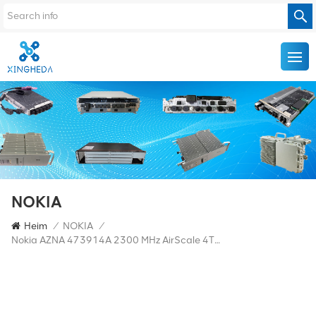
NOKIA
Heim
/
NOKIA
/
Nokia AZNA 473914A 2300 MHz AirScale 4T4R RRU