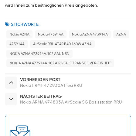
wird Ihnen zum bestmöglichen Preis angeboten.
STICHWORTE :
Nokia AZNA
Nokia 473914A
Nokia AZNA 473914A
AZNA
473914A
AirScale RRH 4T4R B40 160W AZNA
NOKA AZNA 473914A.102 AAU NSN
NOKIA AZNA 473914A.102 AIRSCALE TRANSCEIVER-EINHEIT
VORHERIGEN POST
Nokia FRMF 472930A Flexi RRU
NÄCHSTER BEITRAG
Nokia ARMA 474803A AirScale 5G Basisstation RRU