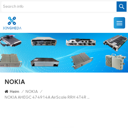
NOKIA
Heim
/
NOKIA
/
NOKIA AHEGC 474914A AirScale RRH 4T4R RRU Basisstation