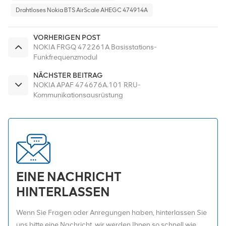
Drahtloses Nokia BTS AirScale AHEGC 474914A
VORHERIGEN POST
NOKIA FRGQ 472261A Basisstations-
Funkfrequenzmodul
NÄCHSTER BEITRAG
NOKIA APAF 474676A.101 RRU-
Kommunikationsausrüstung
EINE NACHRICHT
HINTERLASSEN
Wenn Sie Fragen oder Anregungen haben, hinterlassen Sie
uns bitte eine Nachricht, wir werden Ihnen so schnell wie