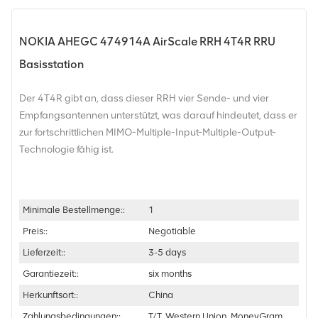
NOKIA AHEGC 474914A AirScale RRH 4T4R RRU
Basisstation
Der 4T4R gibt an, dass dieser RRH vier Sende- und vier
Empfangsantennen unterstützt, was darauf hindeutet, dass er
zur fortschrittlichen MIMO-Multiple-Input-Multiple-Output-
Technologie fähig ist.
Minimale Bestellmenge::
1
Preis::
Negotiable
Lieferzeit::
3-5 days
Garantiezeit::
six months
Herkunftsort::
China
Zahlungsbedingungen::
T/T, Western Union, MoneyGram