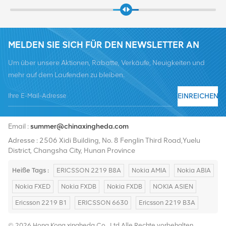
MELDEN SIE SICH FÜR DEN NEWSLETTER AN
Um über unsere Aktionen, Rabatte, Verkäufe, Neuigkeiten und
mehr auf dem Laufenden zu bleiben.
EINREICHEN
Tel :
+8619376997331
Email :
summer@chinaxingheda.com
Adresse : 2506 Xidi Building, No. 8 Fenglin Third Road,Yuelu
District, Changsha City, Hunan Province
Heiße Tags :
ERICSSON 2219 B8A
Nokia AMIA
Nokia ABIA
Nokia FXED
Nokia FXDB
Nokia FXDB
NOKIA ASIEN
Ericsson 2219 B1
ERICSSON 6630
Ericsson 2219 B3A
© 2026 Hong Kong xingheda Co., Ltd.Alle Rechte vorbehalten.