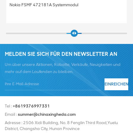
Nokia FSMF 472181A Systemmodul
MELDEN SIE SICH FÜR DEN NEWSLETTER AN
Um über unsere Aktionen, Rabatte, Verkäufe, Neuigkeiten und
mehr auf dem Laufenden zu bleiben.
EINREICHEN
Tel :
+8619376997331
Email :
summer@chinaxingheda.com
Adresse : 2506 Xidi Building, No. 8 Fenglin Third Road,Yuelu
District, Changsha City, Hunan Province