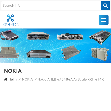
NOKIA
Heim
/
NOKIA
/
Nokia AHEB 473484A AirScale RRH 4T4R