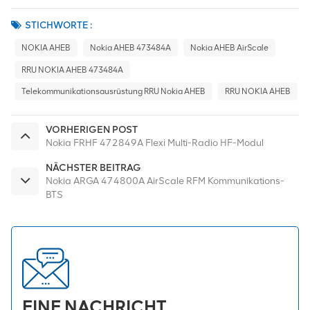
STICHWORTE :
NOKIA AHEB
Nokia AHEB 473484A
Nokia AHEB AirScale
RRU NOKIA AHEB 473484A
Telekommunikationsausrüstung RRU Nokia AHEB
RRU NOKIA AHEB
VORHERIGEN POST
Nokia FRHF 472849A Flexi Multi-Radio HF-Modul
NÄCHSTER BEITRAG
Nokia ARGA 474800A AirScale RFM Kommunikations-
BTS
EINE NACHRICHT