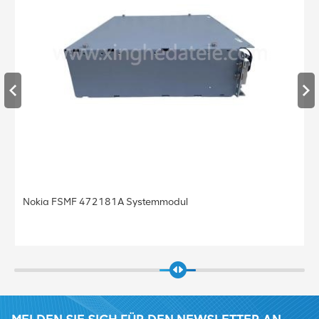
SMF 472181A Systemmodul
Nokia FRGU 
Basisstation