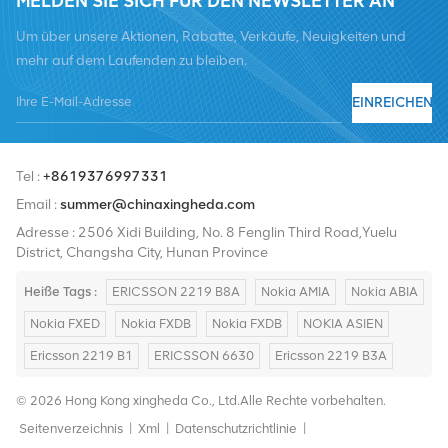
MELDEN SIE SICH FÜR DEN NEWSLETTER AN
Um über unsere Aktionen, Rabatte, Verkäufe, Neuigkeiten und
mehr auf dem Laufenden zu bleiben.
EINREICHEN
Tel :
+8619376997331
Email :
summer@chinaxingheda.com
Adresse : 2506 Xidi Building, No. 8 Fenglin Third Road,Yuelu
District, Changsha City, Hunan Province
Heiße Tags :
ERICSSON 2219 B8A
Nokia AMIA
Nokia ABIA
Nokia FXED
Nokia FXDB
Nokia FXDB
NOKIA ASIEN
Ericsson 2219 B1
ERICSSON 6630
Ericsson 2219 B3A
© 2026 Hong Kong xingheda Co., Ltd.Alle Rechte vorbehalten.
Seitenverzeichnis
|
Xml
|
Datenschutzrichtlinie
|