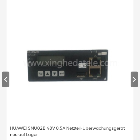
sgerät
Leistungsmodul für ESR-48/56FZ DPR48/50-E-DGC 1
getestet, schneller Versand