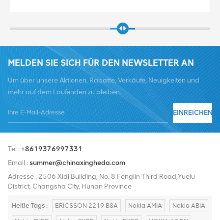
MELDEN SIE SICH FÜR DEN NEWSLETTER AN
Um über unsere Aktionen, Rabatte, Verkäufe, Neuigkeiten und
mehr auf dem Laufenden zu bleiben.
EINREICHEN
Tel :
+8619376997331
Email :
summer@chinaxingheda.com
Adresse : 2506 Xidi Building, No. 8 Fenglin Third Road,Yuelu
District, Changsha City, Hunan Province
Heiße Tags :
ERICSSON 2219 B8A
Nokia AMIA
Nokia ABIA