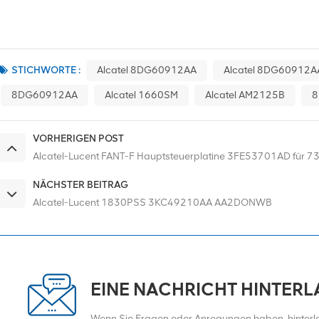
STICHWORTE :
Alcatel 8DG60912AA
Alcatel 8DG60912
8DG60912AA
Alcatel 1660SM
Alcatel AM2125B
8
VORHERIGEN POST
Alcatel-Lucent FANT-F Hauptsteuerplatine 3FE53701AD für 7
NÄCHSTER BEITRAG
Alcatel-Lucent 1830PSS 3KC49210AA AA2DONWB
EINE NACHRICHT HINTER
Wenn Sie Fragen oder Anregungen haben, hinterlas