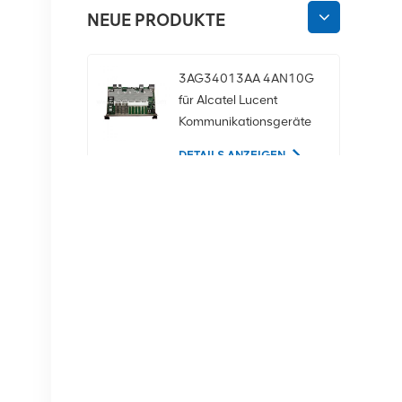
NEUE PRODUKTE
3AG34013AA 4AN10G
für Alcatel Lucent
Kommunikationsgeräte
DETAILS ANZEIGEN
02350CDV 2,5-Zoll-
SAS-1,2-TB-10K-12-
Gbit/s-Serverfestplatte
DETAILS ANZEIGEN
NOKIA APAF
474676A.101 RRU-
Kommunikationsausrüstung