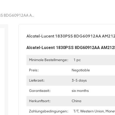
Alcatel-Lucent 1830PSS 8DG60912AA AM2125B
Alcatel-Lucent 1830PSS 8DG60912AA AM21
Alcatel-Lucent 1830PSS 8DG60912AA AM212
Minimale Bestellmenge::
1 pc
Preis::
Negotiable
Lieferzeit::
3-5 days
Garantiezeit::
six months
Herkunftsort::
China
Zahlungsbedingungen::
T/T, Western Union, Mon