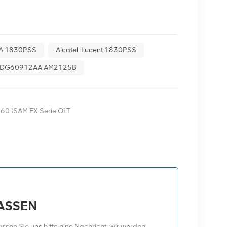
AA 1830PSS
Alcatel-Lucent 1830PSS
DG60912AA AM2125B
360 ISAM FX Serie OLT
LASSEN
sen Sie uns bitte eine Nachricht, wir werden