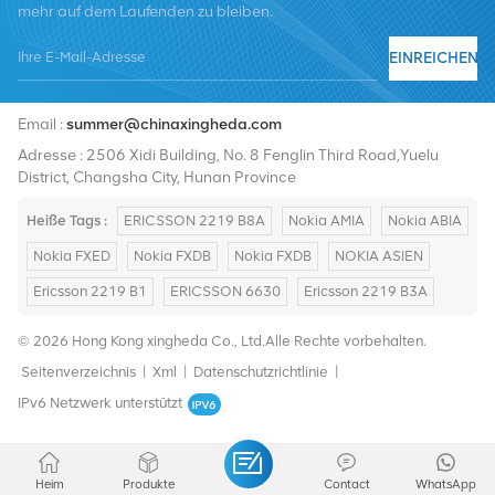
mehr auf dem Laufenden zu bleiben.
EINREICHEN
Tel :
+8619376997331
Email :
summer@chinaxingheda.com
Adresse : 2506 Xidi Building, No. 8 Fenglin Third Road,Yuelu
District, Changsha City, Hunan Province
Heiße Tags :
ERICSSON 2219 B8A
Nokia AMIA
Nokia ABIA
Nokia FXED
Nokia FXDB
Nokia FXDB
NOKIA ASIEN
Ericsson 2219 B1
ERICSSON 6630
Ericsson 2219 B3A
© 2026 Hong Kong xingheda Co., Ltd.Alle Rechte vorbehalten.
Seitenverzeichnis
|
Xml
|
Datenschutzrichtlinie
|
IPv6 Netzwerk unterstützt
Heim
Produkte
Contact
WhatsApp