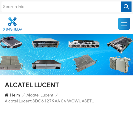
ALCATEL LUCENT
Heim
/
Alcatel Lucent
/
Alcatel Lucent 8DG61279AA 04 WOWUA8BTAD