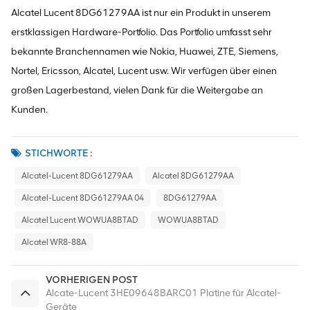
Alcatel Lucent 8DG61279AA ist nur ein Produkt in unserem
erstklassigen Hardware-Portfolio. Das Portfolio umfasst sehr
bekannte Branchennamen wie Nokia, Huawei, ZTE, Siemens,
Nortel, Ericsson, Alcatel, Lucent usw. Wir verfügen über einen
großen Lagerbestand, vielen Dank für die Weitergabe an
Kunden.
STICHWORTE :
Alcatel-Lucent 8DG61279AA
Alcatel 8DG61279AA
Alcatel-Lucent 8DG61279AA 04
8DG61279AA
Alcatel Lucent WOWUA8BTAD
WOWUA8BTAD
Alcatel WR8-88A
VORHERIGEN POST
Alcate-Lucent 3HE09648BARC01 Platine für Alcatel-
Geräte