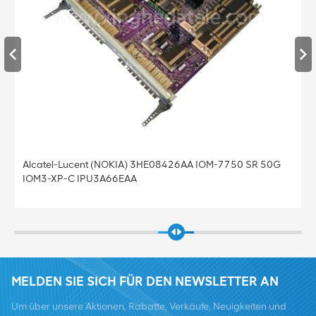
Alcatel-Lucent (NOKIA) 3HE08426AA IOM-7750 SR 50G
IOM3-XP-C IPU3A66EAA
MELDEN SIE SICH FÜR DEN NEWSLETTER AN
Um über unsere Aktionen, Rabatte, Verkäufe, Neuigkeiten und