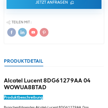
JETZT ANFRAGEN
TEILEN MIT :
PRODUKTDETAIL
Alcatel Lucent 8DG61279AA 04
WOWUA8BTAD
Produktbeschreibung
Branchenführendes Alcatel-Lucent 8DG61279AA. Das