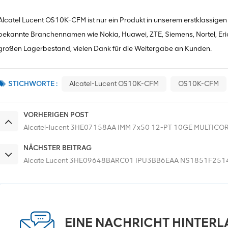
Alcatel Lucent OS10K-CFM ist nur ein Produkt in unserem erstklassigen 
bekannte Branchennamen wie Nokia, Huawei, ZTE, Siemens, Nortel, Eric
großen Lagerbestand, vielen Dank für die Weitergabe an Kunden.
STICHWORTE :
Alcatel-Lucent OS10K-CFM
OS10K-CFM
VORHERIGEN POST
Alcatel-lucent 3HE07158AA IMM 7x50 12-PT 10GE MULTICO
NÄCHSTER BEITRAG
Alcate Lucent 3HE09648BARC01 IPU3BB6EAA NS1851F251
EINE NACHRICHT HINTER