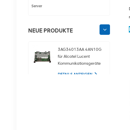
Server
NEUE PRODUKTE
3AG34013AA 4AN10G
für Alcatel Lucent
Kommunikationsgeräte
DETAILS ANZEIGEN
02350CDV 2,5-Zoll-
SAS-1,2-TB-10K-12-
Gbit/s-Serverfestplatte
DETAILS ANZEIGEN