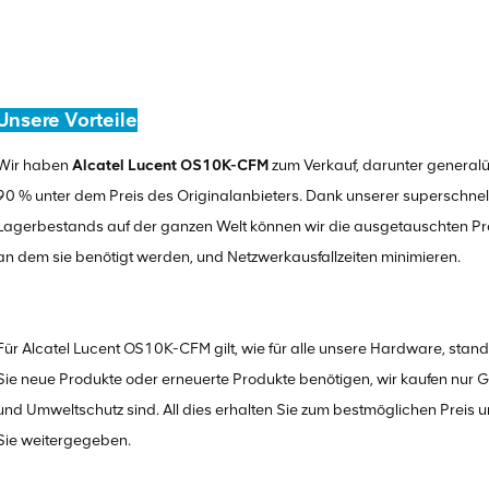
Unsere Vorteile
Wir haben
Alcatel Lucent OS10K-CFM
zum Verkauf, darunter generalü
90 % unter dem Preis des Originalanbieters. Dank unserer superschne
Lagerbestands auf der ganzen Welt können wir die ausgetauschten Pro
an dem sie benötigt werden, und Netzwerkausfallzeiten minimieren.
Für Alcatel Lucent OS10K-CFM gilt, wie für alle unsere Hardware, sta
Sie neue Produkte oder erneuerte Produkte benötigen, wir kaufen nur G
und Umweltschutz sind. All dies erhalten Sie zum bestmöglichen Preis und
Sie weitergegeben.