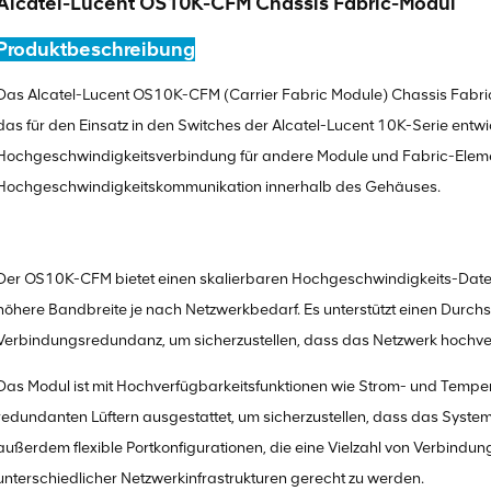
Alcatel-Lucent OS10K-CFM Chassis Fabric-Modul
Produktbeschreibung
Das Alcatel-Lucent OS10K-CFM (Carrier Fabric Module) Chassis Fabric
das für den Einsatz in den Switches der Alcatel-Lucent 10K-Serie entwick
Hochgeschwindigkeitsverbindung für andere Module und Fabric-Elemen
Hochgeschwindigkeitskommunikation innerhalb des Gehäuses.
Der OS10K-CFM bietet einen skalierbaren Hochgeschwindigkeits-Date
höhere Bandbreite je nach Netzwerkbedarf. Es unterstützt einen Durchsat
Verbindungsredundanz, um sicherzustellen, dass das Netzwerk hochver
Das Modul ist mit Hochverfügbarkeitsfunktionen wie Strom- und Tem
redundanten Lüftern ausgestattet, um sicherzustellen, dass das System j
außerdem flexible Portkonfigurationen, die eine Vielzahl von Verbind
unterschiedlicher Netzwerkinfrastrukturen gerecht zu werden.