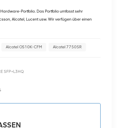
Hardware-Portfolio. Das Portfolio umfasst sehr
sson, Alcatel, Lucent usw. Wir verfügen über einen
Alcatel OS10K-CFM
Alcatel 7750SR
RE SFP+L3HQ
4
LASSEN