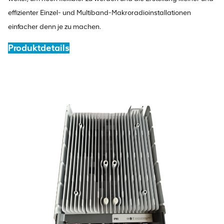
effizienter Einzel- und Multiband-Makroradioinstallationen
einfacher denn je zu machen.
Produktdetails