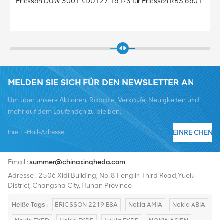
Ericsson DUW 3001 KDU127 161/3 für Ericsson RBS 6601
MELDEN SIE SICH FÜR DEN NEWSLETTER AN
Um über unsere Aktionen, Rabatte, Verkäufe, Neuigkeiten und
mehr auf dem Laufenden zu bleiben.
EINREICHEN
Tel :
+8619376997331
Email :
summer@chinaxingheda.com
Adresse : 2506 Xidi Building, No. 8 Fenglin Third Road,Yuelu
District, Changsha City, Hunan Province
Heiße Tags :
ERICSSON 2219 B8A
Nokia AMIA
Nokia ABIA