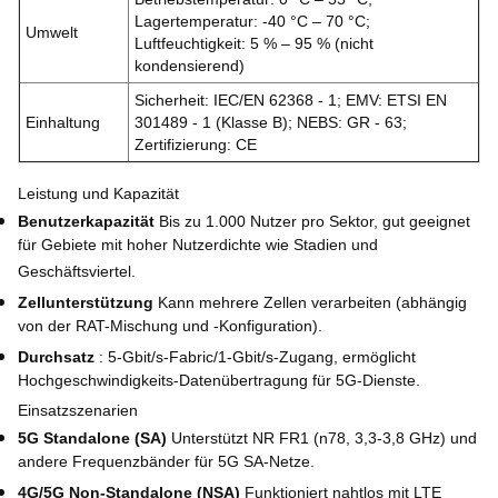
Lagertemperatur: -40 °C – 70 °C;
Umwelt
Luftfeuchtigkeit: 5 % – 95 % (nicht
kondensierend)
Sicherheit: IEC/EN 62368 - 1; EMV: ETSI EN
Einhaltung
301489 - 1 (Klasse B); NEBS: GR - 63;
Zertifizierung: CE
Leistung und Kapazität
Benutzerkapazität
Bis zu 1.000 Nutzer pro Sektor, gut geeignet
für Gebiete mit hoher Nutzerdichte wie Stadien und
Geschäftsviertel.
Zellunterstützung
Kann mehrere Zellen verarbeiten (abhängig
von der RAT-Mischung und -Konfiguration).
Durchsatz
: 5-Gbit/s-Fabric/1-Gbit/s-Zugang, ermöglicht
Hochgeschwindigkeits-Datenübertragung für 5G-Dienste.
Einsatzszenarien
5G Standalone (SA)
Unterstützt NR FR1 (n78, 3,3-3,8 GHz) und
andere Frequenzbänder für 5G SA-Netze.
4G/5G Non-Standalone (NSA)
Funktioniert nahtlos mit LTE