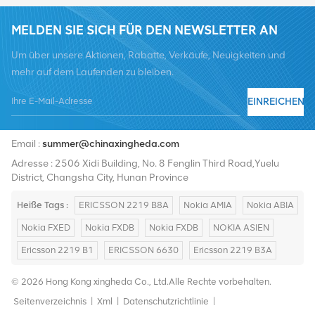
MELDEN SIE SICH FÜR DEN NEWSLETTER AN
Um über unsere Aktionen, Rabatte, Verkäufe, Neuigkeiten und
mehr auf dem Laufenden zu bleiben.
EINREICHEN
Tel :
+8619376997331
Email :
summer@chinaxingheda.com
Adresse : 2506 Xidi Building, No. 8 Fenglin Third Road,Yuelu
District, Changsha City, Hunan Province
Heiße Tags :
ERICSSON 2219 B8A
Nokia AMIA
Nokia ABIA
Nokia FXED
Nokia FXDB
Nokia FXDB
NOKIA ASIEN
Ericsson 2219 B1
ERICSSON 6630
Ericsson 2219 B3A
© 2026 Hong Kong xingheda Co., Ltd.Alle Rechte vorbehalten.
Seitenverzeichnis
|
Xml
|
Datenschutzrichtlinie
|