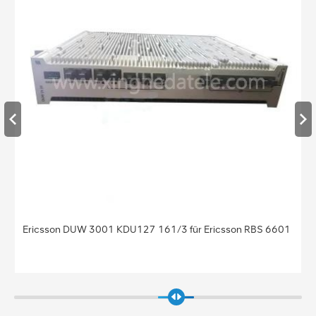
Basisstation BBU Baseband Ericsson Baseband 5212
KDU137 925/41 Baseband 5212 für Ericsson