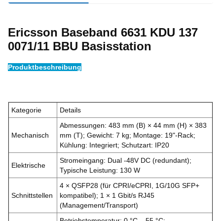
Ericsson Baseband 6631 KDU 137
0071/11 BBU Basisstation
Produktbeschreibung
Kategorie
Details
Abmessungen: 483 mm (B) × 44 mm (H) × 383
Mechanisch
mm (T); Gewicht: 7 kg; Montage: 19"-Rack;
Kühlung: Integriert; Schutzart: IP20
Stromeingang: Dual -48V DC (redundant);
Elektrische
Typische Leistung: 130 W
4 × QSFP28 (für CPRI/eCPRI, 1G/10G SFP+
Schnittstellen
kompatibel); 1 × 1 Gbit/s RJ45
(Management/Transport)
Betriebstemperatur: 0 °C – 55 °C;