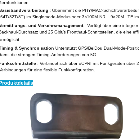
Kernfunktionen:
Basisbandverarbeitung
: Übernimmt die PHY/MAC-Schichtverarbeitun
(64T/32T/8T) im Singlemode-Modus oder 3×100M NR + 9×20M LTE im
Vermittlungs- und Verkehrsmanagement
: Verfügt über eine integri
Backhaul-Durchsatz und 25 Gbit/s Fronthaul-Schnittstellen, die eine e
ermöglicht.
Timing & Synchronisation
Unterstützt GPS/BeiDou Dual-Mode-Positio
damit die strengen Timing-Anforderungen von 5G.
Funkschnittstelle
: Verbindet sich über eCPRI mit Funkgeräten über 25
Verbindungen für eine flexible Funkkonfiguration.
Produktdetails