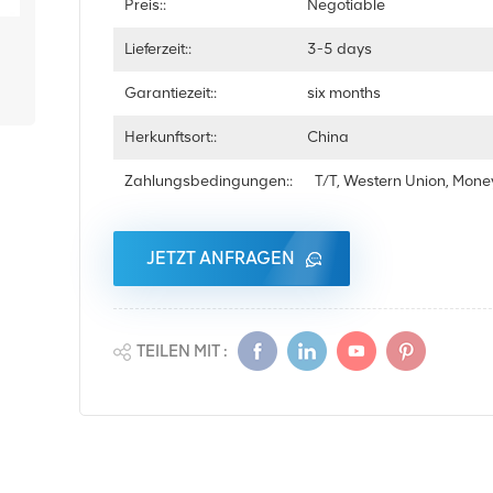
Preis::
Negotiable
Lieferzeit::
3-5 days
Garantiezeit::
six months
Herkunftsort::
China
Zahlungsbedingungen::
T/T, Western Union, Mon
JETZT ANFRAGEN
TEILEN MIT :