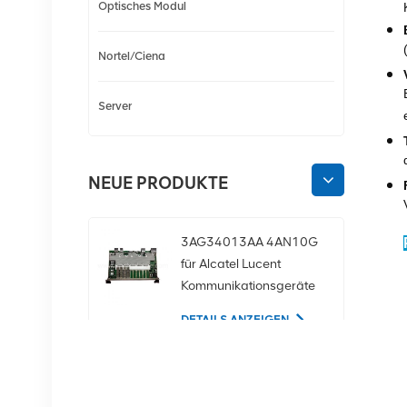
Optisches Modul
Nortel/Ciena
Server
NEUE PRODUKTE
3AG34013AA 4AN10G
für Alcatel Lucent
Kommunikationsgeräte
DETAILS ANZEIGEN
02350CDV 2,5-Zoll-
SAS-1,2-TB-10K-12-