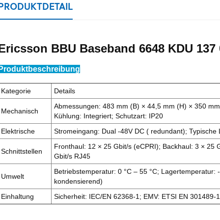
PRODUKTDETAIL
Ericsson BBU Baseband 6648 KDU 137 
Produktbeschreibung
Kategorie
Details
Abmessungen: 483 mm (B) × 44,5 mm (H) × 350 mm (T
Mechanisch
Kühlung: Integriert; Schutzart: IP20
Elektrische
Stromeingang: Dual -48V DC (
redundant); Typische
Fronthaul: 12 × 25 Gbit/s (eCPRI); Backhaul: 3 × 25
Schnittstellen
Gbit/s RJ45
Betriebstemperatur: 0 °C – 55 °C; Lagertemperatur: -4
Umwelt
kondensierend)
Einhaltung
Sicherheit: IEC/EN 62368-1; EMV: ETSI EN 301489-1 