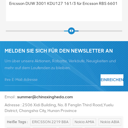
Basisstation BBU Baseband Ericsson Baseband 5212
KDU137 925/41 Baseband 5212 für Ericsson
MELDEN SIE SICH FÜR DEN NEWSLETTER AN
Um über unsere Aktionen, Rabatte, Verkäufe, Neuigkeiten und
mehr auf dem Laufenden zu bleiben.
EINREICHEN
Tel :
+8619376997331
Email :
summer@chinaxingheda.com
Adresse : 2506 Xidi Building, No. 8 Fenglin Third Road,Yuelu
District, Changsha City, Hunan Province
Heiße Tags :
ERICSSON 2219 B8A
Nokia AMIA
Nokia ABIA