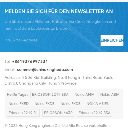
MELDEN SIE SICH FÜR DEN NEWSLETTER AN
Um über unsere Aktionen, Rabatte, Verkäufe, Neuigkeiten und
mehr auf dem Laufenden zu bleiben.
EINREICHEN
Tel :
+8619376997331
Email :
summer@chinaxingheda.com
Adresse : 2506 Xidi Building, No. 8 Fenglin Third Road,Yuelu
District, Changsha City, Hunan Province
Heiße Tags :
ERICSSON 2219 B8A
Nokia AMIA
Nokia ABIA
Nokia FXED
Nokia FXDB
Nokia FXDB
NOKIA ASIEN
Ericsson 2219 B1
ERICSSON 6630
Ericsson 2219 B3A
© 2026 Hong Kong xingheda Co., Ltd.Alle Rechte vorbehalten.