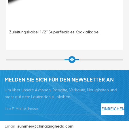
RF 1/2" 3m DINM-DINM LCF 1/2 Lm flexibles
Überbrückungskabel für BTS
MELDEN SIE SICH FÜR DEN NEWSLETTER AN
Um über unsere Aktionen, Rabatte, Verkäufe, Neuigkeiten und
mehr auf dem Laufenden zu bleiben.
EINREICHEN
Tel :
+8619376997331
Email :
summer@chinaxingheda.com