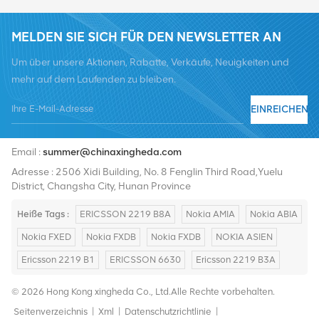
MELDEN SIE SICH FÜR DEN NEWSLETTER AN
Um über unsere Aktionen, Rabatte, Verkäufe, Neuigkeiten und
mehr auf dem Laufenden zu bleiben.
EINREICHEN
Tel :
+8619376997331
Email :
summer@chinaxingheda.com
Adresse : 2506 Xidi Building, No. 8 Fenglin Third Road,Yuelu
District, Changsha City, Hunan Province
Heiße Tags :
ERICSSON 2219 B8A
Nokia AMIA
Nokia ABIA
Nokia FXED
Nokia FXDB
Nokia FXDB
NOKIA ASIEN
Ericsson 2219 B1
ERICSSON 6630
Ericsson 2219 B3A
© 2026 Hong Kong xingheda Co., Ltd.Alle Rechte vorbehalten.
Seitenverzeichnis
|
Xml
|
Datenschutzrichtlinie
|