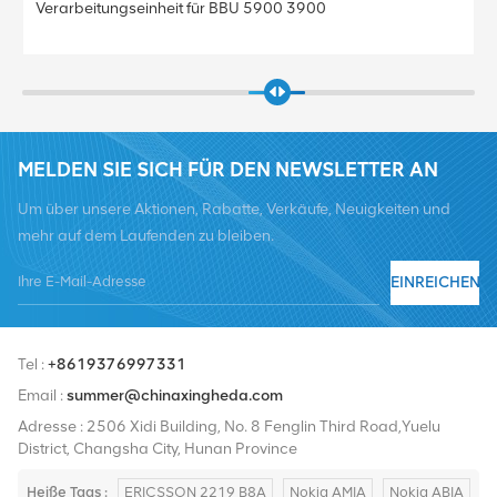
Verarbeitungseinheit für BBU 5900 3900
MELDEN SIE SICH FÜR DEN NEWSLETTER AN
Um über unsere Aktionen, Rabatte, Verkäufe, Neuigkeiten und
mehr auf dem Laufenden zu bleiben.
EINREICHEN
Tel :
+8619376997331
Email :
summer@chinaxingheda.com
Adresse : 2506 Xidi Building, No. 8 Fenglin Third Road,Yuelu
District, Changsha City, Hunan Province
Heiße Tags :
ERICSSON 2219 B8A
Nokia AMIA
Nokia ABIA