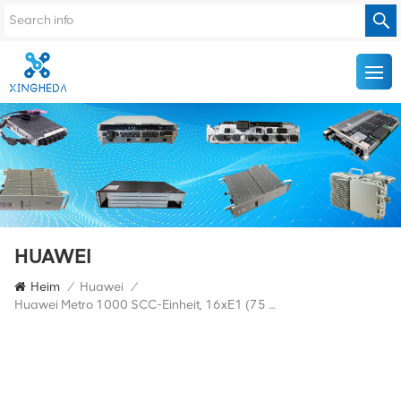
HUAWEI
Heim
/
Huawei
/
Huawei Metro 1000 SCC-Einheit, 16xE1 (75 Ohm Und 120 Ohm) / 2xSTM-1 155M Line Unit, Integrierte Platine SS49SCBH, Ausgestattet Mit 2 S-1.1 15 Km SFP-Modulen