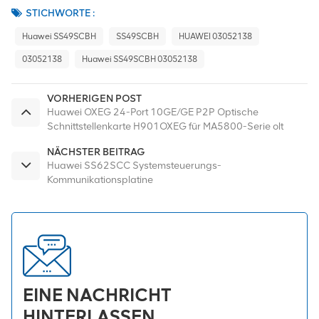
STICHWORTE :
Huawei SS49SCBH
SS49SCBH
HUAWEI 03052138
03052138
Huawei SS49SCBH 03052138
VORHERIGEN POST
Huawei OXEG 24-Port 10GE/GE P2P Optische
Schnittstellenkarte H901OXEG für MA5800-Serie olt
NÄCHSTER BEITRAG
Huawei SS62SCC Systemsteuerungs-
Kommunikationsplatine
EINE NACHRICHT
HINTERLASSEN