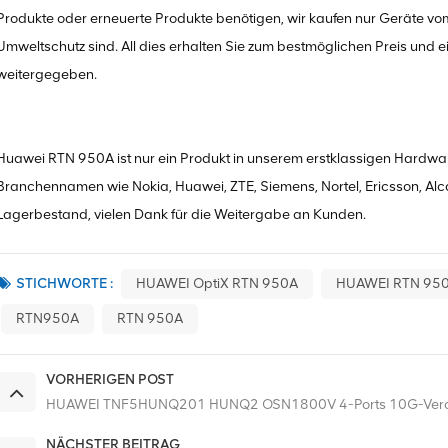
Produkte oder erneuerte Produkte benötigen, wir kaufen nur Geräte vom
Umweltschutz sind. All dies erhalten Sie zum bestmöglichen Preis und ein
weitergegeben.
Huawei RTN 950A ist nur ein Produkt in unserem erstklassigen Hardware
Branchennamen wie Nokia, Huawei, ZTE, Siemens, Nortel, Ericsson, Alca
Lagerbestand, vielen Dank für die Weitergabe an Kunden.
STICHWORTE :
HUAWEI OptiX RTN 950A
HUAWEI RTN 95
RTN950A
RTN 950A
VORHERIGEN POST
HUAWEI TNF5HUNQ201 HUNQ2 OSN1800V 4-Ports 10G-Verar
NÄCHSTER BEITRAG