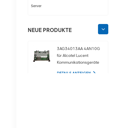
Server
NEUE PRODUKTE
3AG34013AA 4AN10G
für Alcatel Lucent
Kommunikationsgeräte
DETAILS ANZEIGEN
02350CDV 2,5-Zoll-
SAS-1,2-TB-10K-12-
Gbit/s-Serverfestplatte
DETAILS ANZEIGEN