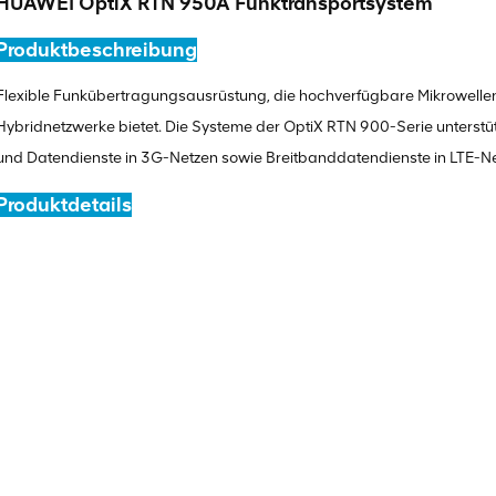
HUAWEI OptiX RTN 950A Funktransportsystem
Produktbeschreibung
Flexible Funkübertragungsausrüstung, die hochverfügbare Mikrowelle
Hybridnetzwerke bietet. Die Systeme der OptiX RTN 900-Serie unterst
und Datendienste in 3G-Netzen sowie Breitbanddatendienste in LTE-Ne
Produktdetails