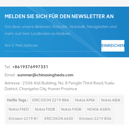
MELDEN SIE SICH FÜR DEN NEWSLETTER AN
Um über unsere Aktionen, Rabatte, Verkäufe, Neuigkeiten und
mehr auf dem Laufenden zu bleiben.
EINREICHEN
Tel :
+8619376997331
Email :
summer@chinaxingheda.com
Adresse : 2506 Xidi Building, No. 8 Fenglin Third Road,Yuelu
District, Changsha City, Hunan Province
Heiße Tags :
ERICSSON 2219 B8A
Nokia AMIA
Nokia ABIA
Nokia FXED
Nokia FXDB
Nokia FXDB
NOKIA ASIEN
Ericsson 2219 B1
ERICSSON 6630
Ericsson 2219 B3A