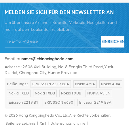
MELDEN SIE SICH FÜR DEN NEWSLETTER AN
Um über unsere Aktionen, Rabatte, Verkäufe, Neuigkeiten und
mehr auf dem Laufenden zu bleiben.
EINREICHEN
Tel :
+8619376997331
Email :
summer@chinaxingheda.com
Adresse : 2506 Xidi Building, No. 8 Fenglin Third Road,Yuelu
District, Changsha City, Hunan Province
Heiße Tags :
ERICSSON 2219 B8A
Nokia AMIA
Nokia ABIA
Nokia FXED
Nokia FXDB
Nokia FXDB
NOKIA ASIEN
Ericsson 2219 B1
ERICSSON 6630
Ericsson 2219 B3A
© 2026 Hong Kong xingheda Co., Ltd.Alle Rechte vorbehalten.
Seitenverzeichnis
|
Xml
|
Datenschutzrichtlinie
|