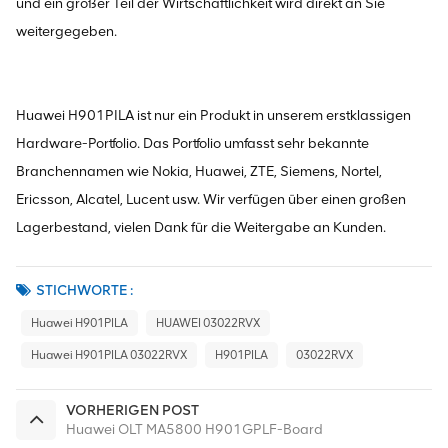
und ein großer Teil der Wirtschaftlichkeit wird direkt an Sie
weitergegeben.
Huawei H901PILA ist nur ein Produkt in unserem erstklassigen
Hardware-Portfolio. Das Portfolio umfasst sehr bekannte
Branchennamen wie Nokia, Huawei, ZTE, Siemens, Nortel,
Ericsson, Alcatel, Lucent usw. Wir verfügen über einen großen
Lagerbestand, vielen Dank für die Weitergabe an Kunden.
STICHWORTE :
Huawei H901PILA
HUAWEI 03022RVX
Huawei H901PILA 03022RVX
H901PILA
03022RVX
VORHERIGEN POST
Huawei OLT MA5800 H901GPLF-Board