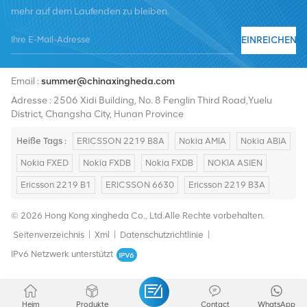
mehr auf dem Laufenden zu bleiben.
EINREICHEN
Tel :
+8619376997331
Email :
summer@chinaxingheda.com
Adresse : 2506 Xidi Building, No. 8 Fenglin Third Road,Yuelu
District, Changsha City, Hunan Province
Heiße Tags :
ERICSSON 2219 B8A
Nokia AMIA
Nokia ABIA
Nokia FXED
Nokia FXDB
Nokia FXDB
NOKIA ASIEN
Ericsson 2219 B1
ERICSSON 6630
Ericsson 2219 B3A
© 2026 Hong Kong xingheda Co., Ltd.Alle Rechte vorbehalten.
Seitenverzeichnis
|
Xml
|
Datenschutzrichtlinie
|
IPv6 Netzwerk unterstützt
Heim
Produkte
Contact
WhatsApp