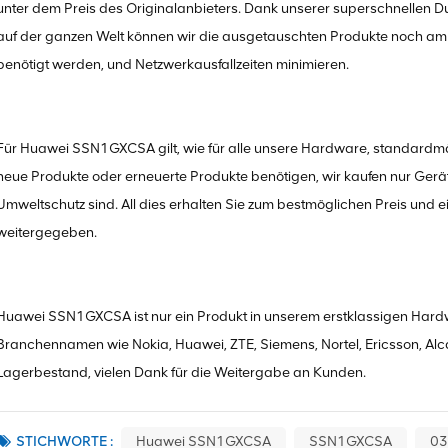
unter dem Preis des Originalanbieters. Dank unserer superschnellen 
auf der ganzen Welt können wir die ausgetauschten Produkte noch am s
benötigt werden, und Netzwerkausfallzeiten minimieren.
Für Huawei SSN1GXCSA gilt, wie für alle unsere Hardware, standardmä
neue Produkte oder erneuerte Produkte benötigen, wir kaufen nur Gerät
Umweltschutz sind. All dies erhalten Sie zum bestmöglichen Preis und ein
weitergegeben.
Huawei SSN1GXCSA ist nur ein Produkt in unserem erstklassigen Hardwa
Branchennamen wie Nokia, Huawei, ZTE, Siemens, Nortel, Ericsson, Alca
Lagerbestand, vielen Dank für die Weitergabe an Kunden.
STICHWORTE :
Huawei SSN1GXCSA
SSN1GXCSA
03