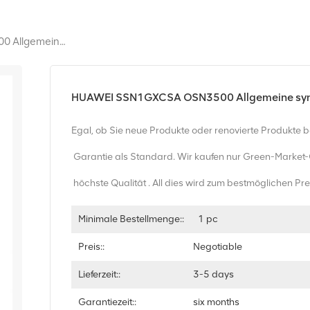
HUAWEI SSN1GXCSA OSN3500 Allgemeine Synchrone Timing-Einheit
HUAWEI SSN1GXCSA OSN3500 Allgemeine sync
Egal, ob Sie neue Produkte oder renovierte Produkte 
Garantie als Standard. Wir kaufen nur Green-Market
höchste Qualität . All dies wird zum bestmöglichen Pr
Minimale Bestellmenge::
1 pc
Preis::
Negotiable
Lieferzeit::
3-5 days
Garantiezeit::
six months