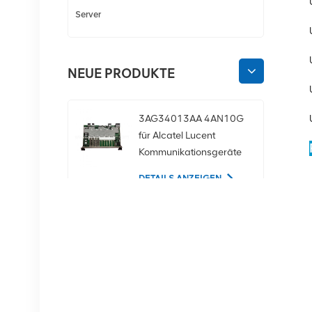
Server
NEUE PRODUKTE
3AG34013AA 4AN10G
für Alcatel Lucent
Kommunikationsgeräte
DETAILS ANZEIGEN
02350CDV 2,5-Zoll-
SAS-1,2-TB-10K-12-
Gbit/s-Serverfestplatte
DETAILS ANZEIGEN