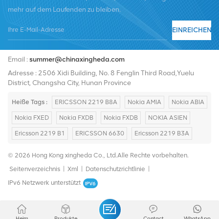
mehr auf dem Laufenden zu bleiben.
EINREICHEN
Tel :
+8619376997331
Email :
summer@chinaxingheda.com
Adresse : 2506 Xidi Building, No. 8 Fenglin Third Road,Yuelu
District, Changsha City, Hunan Province
Heiße Tags :
ERICSSON 2219 B8A
Nokia AMIA
Nokia ABIA
Nokia FXED
Nokia FXDB
Nokia FXDB
NOKIA ASIEN
Ericsson 2219 B1
ERICSSON 6630
Ericsson 2219 B3A
© 2026 Hong Kong xingheda Co., Ltd.Alle Rechte vorbehalten.
Seitenverzeichnis
|
Xml
|
Datenschutzrichtlinie
|
IPv6 Netzwerk unterstützt
Heim
Produkte
Contact
WhatsApp