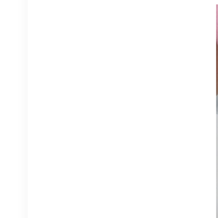
HUAWEI UBBPg1a
03050BYF für Huawei
BBU 3900 Basisband
DETAILS ANZEIGEN
Eltek Flatpack S
48V/1800W HE
Gleichrichter
DETAILS ANZEIGEN
Eltek Flatpack2
48/2000 HE
Gleichrichtermodul 48V
2000W
DETAILS ANZEIGEN