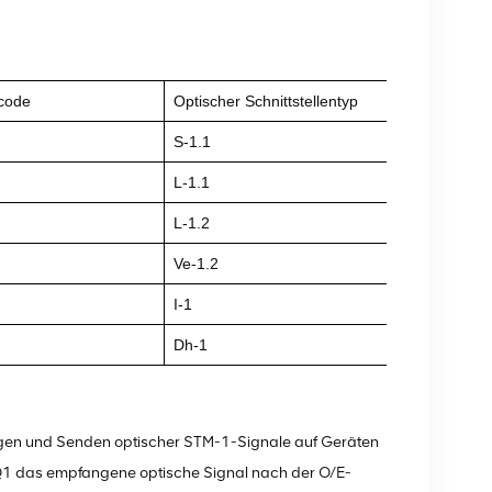
code
Optischer Schnittstellentyp
S-1.1
L-1.1
L-1.2
Ve-1.2
I-1
Dh-1
en und Senden optischer STM-1-Signale auf Geräten
Q1 das empfangene optische Signal nach der O/E-