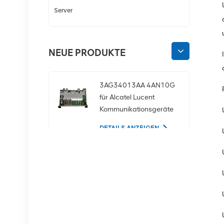
Server
NEUE PRODUKTE
3AG34013AA 4AN10G
für Alcatel Lucent
Kommunikationsgeräte
DETAILS ANZEIGEN
02350CDV 2,5-Zoll-
SAS-1,2-TB-10K-12-
Gbit/s-Serverfestplatte
DETAILS ANZEIGEN