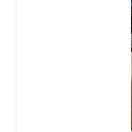
1662SMC 3AL98324AA
SYNTH4V2 für Alcatel
Lucent
Kommunikationsgeräte
DETAILS ANZEIGEN
ERICSSON 2212 B31
KRC 161 893/1
Funkfernbedienung
DETAILS ANZEIGEN
HUAWEI RRU5909
02311TBD
WD5M215909GB für
Multi-Mode 2100 MHz
DETAILS ANZEIGEN
(2*60 W)