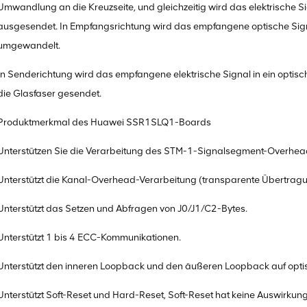
Umwandlung an die Kreuzseite, und gleichzeitig wird das elektrische
ausgesendet. In Empfangsrichtung wird das empfangene optische Signal
umgewandelt.
In Senderichtung wird das empfangene elektrische Signal in ein opt
die Glasfaser gesendet.
Produktmerkmal des Huawei SSR1SLQ1-Boards
Unterstützen Sie die Verarbeitung des STM-1-Signalsegment-Overhea
Unterstützt die Kanal-Overhead-Verarbeitung (transparente Übertragu
Unterstützt das Setzen und Abfragen von J0/J1/C2-Bytes.
Unterstützt 1 bis 4 ECC-Kommunikationen.
Unterstützt den inneren Loopback und den äußeren Loopback auf opti
Unterstützt Soft-Reset und Hard-Reset, Soft-Reset hat keine Auswirkun