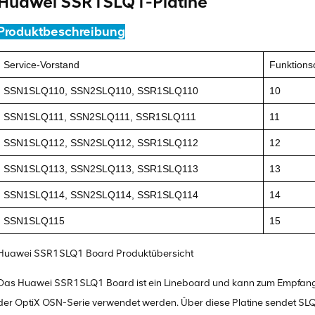
Huawei SSR1SLQ1-Platine
Produktbeschreibung
Service-Vorstand
Funktions
SSN1SLQ110, SSN2SLQ110, SSR1SLQ110
10
SSN1SLQ111, SSN2SLQ111, SSR1SLQ111
11
SSN1SLQ112, SSN2SLQ112, SSR1SLQ112
12
SSN1SLQ113, SSN2SLQ113, SSR1SLQ113
13
SSN1SLQ114, SSN2SLQ114, SSR1SLQ114
14
SSN1SLQ115
15
Huawei SSR1SLQ1 Board Produktübersicht
Das Huawei SSR1SLQ1 Board ist ein Lineboard und kann zum Empfang
der OptiX OSN-Serie verwendet werden. Über diese Platine sendet SL