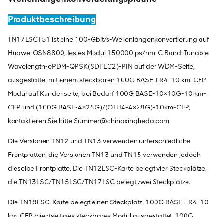
Produktbeschreibung
TN17LSCT51 ist eine 100-Gbit/s-Wellenlängenkonvertierung auf
Huawei OSN8800, festes Modul 150000 ps/nm-C Band-Tunable
Wavelength-ePDM-QPSK(SDFEC2)-PIN auf der WDM-Seite,
ausgestattet mit einem steckbaren 100G BASE-LR4-10 km-CFP
Modul auf Kundenseite, bei Bedarf 100G BASE-10×10G-10 km-
CFP und (100G BASE-4×25G)/(OTU4-4×28G)-10km-CFP,
kontaktieren Sie bitte Summer@chinaxingheda.com
Die Versionen TN12 und TN13 verwenden unterschiedliche
Frontplatten, die Versionen TN13 und TN15 verwenden jedoch
dieselbe Frontplatte. Die TN12LSC-Karte belegt vier Steckplätze,
die TN13LSC/TN15LSC/TN17LSC belegt zwei Steckplätze.
Die TN18LSC-Karte belegt einen Steckplatz. 100G BASE-LR4-10
km-CFP clientseitiges steckbares Modul ausgestattet, 100G