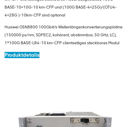
BASE-10×10G-10 km-CFP und (100G BASE-4×25G)/(OTU4-
4×28G )-10km-CFP sind optional
Huawei OSN8800 100Gbit/s Wellenlängenkonvertierungsplatine
(150000 ps/nm, SDFEC2, kohärent, abstimmbar, 50 GHz, LC),
1*100G BASE-LR4-10 km-CFP clientseitiges steckbares Modul
Produktdetails