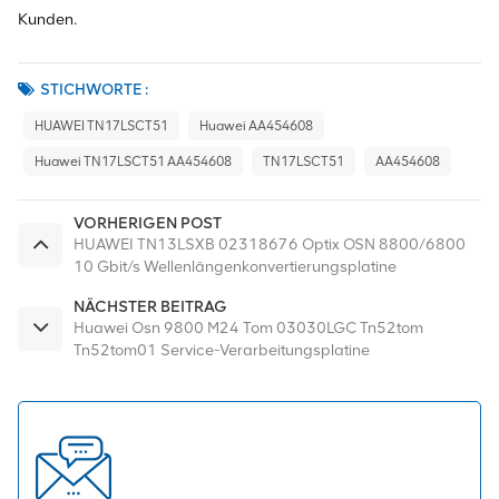
Kunden.
STICHWORTE :
HUAWEI TN17LSCT51
Huawei AA454608
Huawei TN17LSCT51 AA454608
TN17LSCT51
AA454608
VORHERIGEN POST
HUAWEI TN13LSXB 02318676 Optix OSN 8800/6800
10 Gbit/s Wellenlängenkonvertierungsplatine
NÄCHSTER BEITRAG
Huawei Osn 9800 M24 Tom 03030LGC Tn52tom
Tn52tom01 Service-Verarbeitungsplatine