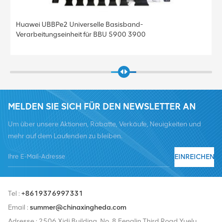
Huawei UBBPe2 Universelle Basisband-
Verarbeitungseinheit für BBU 5900 3900
MELDEN SIE SICH FÜR DEN NEWSLETTER AN
Um über unsere Aktionen, Rabatte, Verkäufe, Neuigkeiten und
mehr auf dem Laufenden zu bleiben.
EINREICHEN
Tel :
+8619376997331
Email :
summer@chinaxingheda.com
Adresse : 2506 Xidi Building, No. 8 Fenglin Third Road,Yuelu