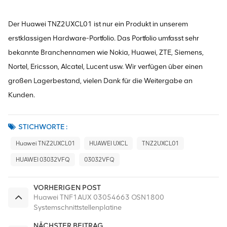
Der Huawei TNZ2UXCL01 ist nur ein Produkt in unserem
erstklassigen Hardware-Portfolio. Das Portfolio umfasst sehr
bekannte Branchennamen wie Nokia, Huawei, ZTE, Siemens,
Nortel, Ericsson, Alcatel, Lucent usw. Wir verfügen über einen
großen Lagerbestand, vielen Dank für die Weitergabe an
Kunden.
STICHWORTE :
Huawei TNZ2UXCL01
HUAWEI UXCL
TNZ2UXCL01
HUAWEI 03032VFQ
03032VFQ
VORHERIGEN POST
Huawei TNF1AUX 03054663 OSN1800
Systemschnittstellenplatine
NÄCHSTER BEITRAG