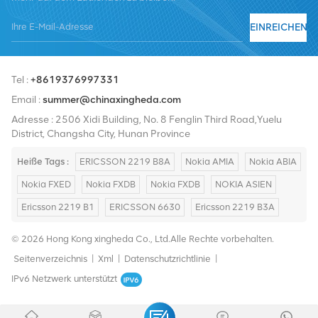
EINREICHEN
Tel :
+8619376997331
Email :
summer@chinaxingheda.com
Adresse : 2506 Xidi Building, No. 8 Fenglin Third Road,Yuelu
District, Changsha City, Hunan Province
Heiße Tags :
ERICSSON 2219 B8A
Nokia AMIA
Nokia ABIA
Nokia FXED
Nokia FXDB
Nokia FXDB
NOKIA ASIEN
Ericsson 2219 B1
ERICSSON 6630
Ericsson 2219 B3A
© 2026 Hong Kong xingheda Co., Ltd.Alle Rechte vorbehalten.
Seitenverzeichnis
|
Xml
|
Datenschutzrichtlinie
|
IPv6 Netzwerk unterstützt