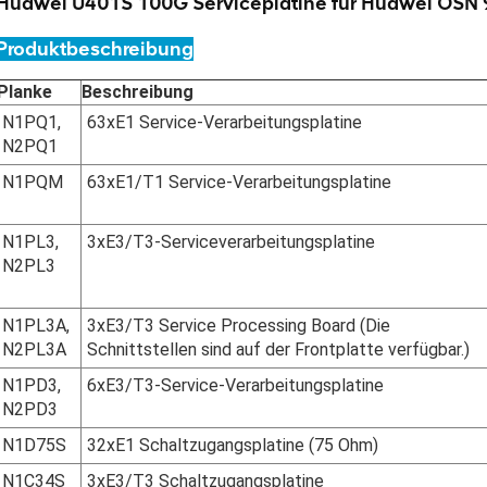
Huawei U401S 100G Serviceplatine für Huawei OSN
Produktbeschreibung
Planke
Beschreibung
N1PQ1,
63xE1 Service-Verarbeitungsplatine
N2PQ1
N1PQM
63xE1/T1 Service-Verarbeitungsplatine
N1PL3,
3xE3/T3-Serviceverarbeitungsplatine
N2PL3
N1PL3A,
3xE3/T3 Service Processing Board (Die
N2PL3A
Schnittstellen sind auf der Frontplatte verfügbar.)
N1PD3,
6xE3/T3-Service-Verarbeitungsplatine
N2PD3
N1D75S
32xE1 Schaltzugangsplatine (75 Ohm)
N1C34S
3xE3/T3 Schaltzugangsplatine