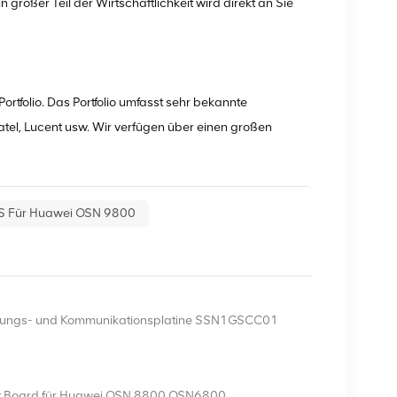
 großer Teil der Wirtschaftlichkeit wird direkt an Sie
rtfolio. Das Portfolio umfasst sehr bekannte
tel, Lucent usw. Wir verfügen über einen großen
S Für Huawei OSN 9800
ungs- und Kommunikationsplatine SSN1GSCC01
t Board für Huawei OSN 8800 OSN6800