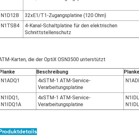
N1D12B
32xE1/T1-Zugangsplatine (120 Ohm)
N1TSB4
4-Kanal-Schaltplatine für den elektrischen
Schnittstellenschutz
ATM-Karten, die der OptiX OSN3500 unterstützt
Planke
Beschreibung
Plank
N1ADQ1
4xSTM-1 ATM-Service-
N1AD
Verarbeitungsplatine
N1IDQ1,
4xSTM-1 ATM-Service-
N1IDL
N1IDQ1A
Verarbeitungsplatine
N1ID
Produktdetails