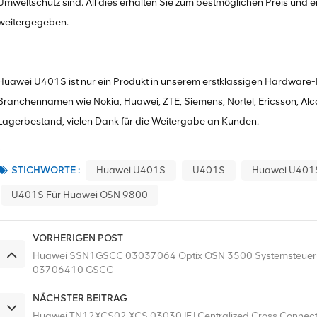
Umweltschutz sind. All dies erhalten Sie zum bestmöglichen Preis und ein
weitergegeben.
Huawei U401S ist nur ein Produkt in unserem erstklassigen Hardware-Po
Branchennamen wie Nokia, Huawei, ZTE, Siemens, Nortel, Ericsson, Alca
Lagerbestand, vielen Dank für die Weitergabe an Kunden.
STICHWORTE :
Huawei U401S
U401S
Huawei U401
U401S Für Huawei OSN 9800
VORHERIGEN POST
Huawei SSN1GSCC 03037064 Optix OSN 3500 Systemsteuer
03706410 GSCC
NÄCHSTER BEITRAG
Huawei TN12XCS02 XCS 03030JFJ Centralized Cross Connec