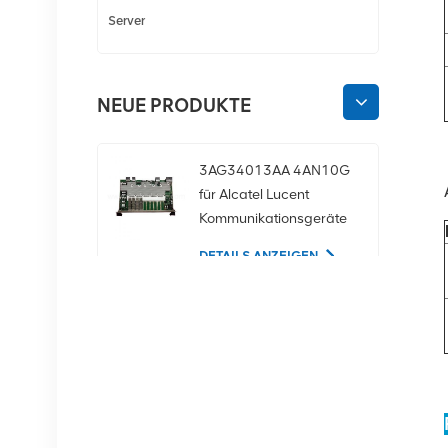
Server
NEUE PRODUKTE
3AG34013AA 4AN10G
für Alcatel Lucent
Kommunikationsgeräte
DETAILS ANZEIGEN
02350CDV 2,5-Zoll-
SAS-1,2-TB-10K-12-
Gbit/s-Serverfestplatte
DETAILS ANZEIGEN