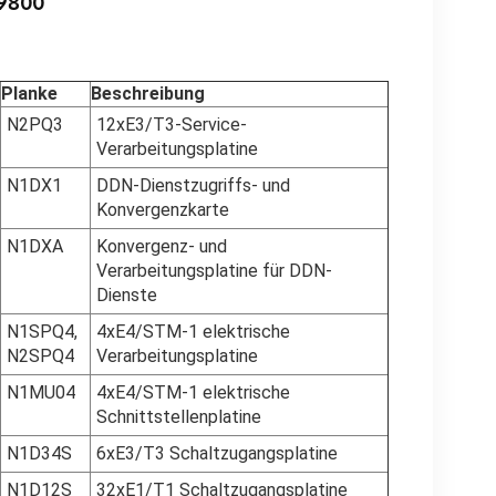
 9800
Planke
Beschreibung
N2PQ3
12xE3/T3-Service-
Verarbeitungsplatine
N1DX1
DDN-Dienstzugriffs- und
Konvergenzkarte
N1DXA
Konvergenz- und
Verarbeitungsplatine für DDN-
Dienste
N1SPQ4,
4xE4/STM-1 elektrische
N2SPQ4
Verarbeitungsplatine
N1MU04
4xE4/STM-1 elektrische
Schnittstellenplatine
N1D34S
6xE3/T3 Schaltzugangsplatine
N1D12S
32xE1/T1 Schaltzugangsplatine