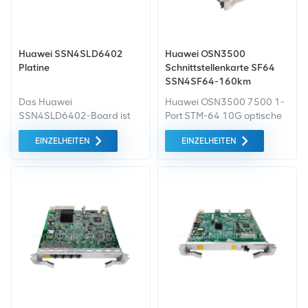
Huawei SSN4SLD6402
Huawei OSN3500
Platine
Schnittstellenkarte SF64
SSN4SF64-160km
02318935 für WDM ONT
Das Huawei
Huawei OSN3500 7500 1-
SSN4SLD6402-Board ist
Port STM-64 10G optische
ein optisches 2xSTM-64-
Schnittstellenkarte
EINZELHEITEN
EINZELHEITEN
Schnittstellenboard (kurz
SSN4SF6401 ausgestattet
SLD64). Unterstützt das
mit 1 Ue-64.2ce 160 km
Empfangen und Senden von
SFP-Modul.
2 optischen STM-64-
Signalen, Overhead-
Verarbeitung und Multiplex-
Abschnittsschutz und
andere Funktionen und
Merkmale.