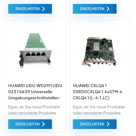
benötigen, wir kümmern uns
benötigen, wir kümmern uns
EINZELHEITEN
EINZELHEITEN
um alles Garantie als
um alles Garantie als
Standard. Wir kaufen nur
Standard. Wir kaufen nur
Green-Market-Geräte der
Green-Market-Geräte der
höchste Qualität . All dies
höchste Qualität. All dies
wird zum bestmöglichen
wird zum bestmöglichen
Preis angeboten.
Preis angeboten.
HUAWEI UEIU WD2M1UEIU
HUAWEI CXLQ41
02315639 Universelle
SSRD0CXLQ41 4xSTM-4
Umgebungsschnittstellen-
CXLQ41(L-4.1,LC)
Steuereinheit für BBU3900
Übertragung für Huawei
Egal, ob Sie neue Produkte
Egal, ob Sie neue Produkte
BBU3910 BBU5900
oder renovierte Produkte
oder renovierte Produkte
benötigen, wir kümmern uns
benötigen, wir kümmern uns
EINZELHEITEN
EINZELHEITEN
um alles Garantie als
um alles Garantie als
Standard. Wir kaufen nur
Standard. Wir kaufen nur