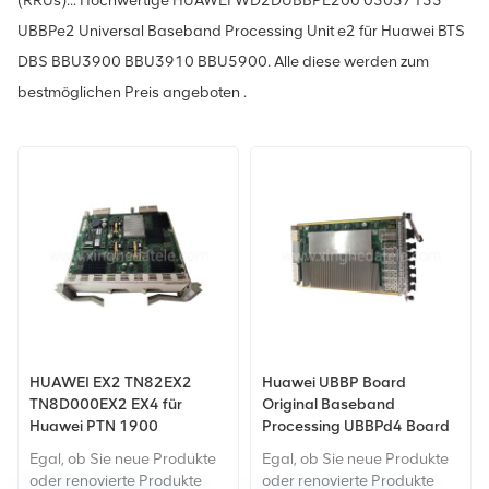
(RRUs)... Hochwertige HUAWEI WD2DUBBPE200 03057153
UBBPe2 Universal Baseband Processing Unit e2 für Huawei BTS
DBS BBU3900 BBU3910 BBU5900. Alle diese werden zum
bestmöglichen Preis angeboten .
HUAWEI EX2 TN82EX2
Huawei UBBP Board
TN8D000EX2 EX4 für
Original Baseband
Huawei PTN 1900
Processing UBBPd4 Board
PTN1900 PTN 3900
für BBU3910
Egal, ob Sie neue Produkte
Egal, ob Sie neue Produkte
PTN3900
oder renovierte Produkte
oder renovierte Produkte