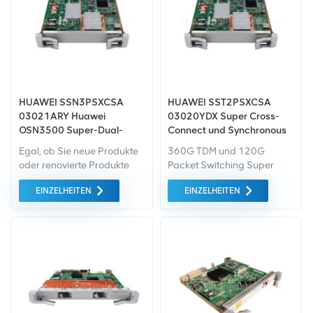
HUAWEI SSN3PSXCSA
HUAWEI SST2PSXCSA
03021ARY Huawei
03020YDX Super Cross-
OSN3500 Super-Dual-
Connect und Synchronous
Plane-Cross-Connect- und
Timing Board für Huawei
Egal, ob Sie neue Produkte
360G TDM und 120G
Timing-Board
OptiX OSN7500
oder renovierte Produkte
Packet Switching Super
benötigen, wir kümmern uns
Cross-Connect und
EINZELHEITEN
EINZELHEITEN
um alles Garantie als
Synchrones Timing-Board
Standard. Wir kaufen nur
Green-Market-Geräte der
höchste Qualität . All dies
wird zum bestmöglichen
Preis angeboten.