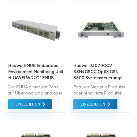
Green-Market-Geräte der
Green-Market-Geräte der
höchste Qualität . All dies
höchste Qualität . All dies
wird zum bestmöglichen
wird zum bestmöglichen
Preis angeboten.
Preis angeboten.
Huawei EMUB Embedded
Huawei 03020CQV
Environment Monitoring Unit
SSN4GSCC OptiX OSN
HUAWEI WD2G1EMUB
3500 Systemsteuerungs-
-48VDC 32 Positionen
und Kommunikationsplatine
Der EMUA bietet vier Ports
Egal, ob Sie neue Produkte
zur Überwachung analoger
oder renovierte Produkte
Signale. Spannungstyp (0 V
benötigen, wir kümmern uns
EINZELHEITEN
EINZELHEITEN
- 5 V) Es können Sensoren
um alles Garantie als
und Stromsensoren (4 mA -
Standard. Wir kaufen nur
20 mA) verwendet werden.
Green-Market-Geräte der
höchste Qualität . All dies
wird zum bestmöglichen
Preis angeboten.