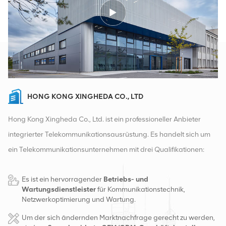
HONG KONG XINGHEDA CO., LTD
Hong Kong Xingheda Co., Ltd. ist ein professioneller Anbieter
integrierter Telekommunikationsausrüstung. Es handelt sich um
ein Telekommunikationsunternehmen mit drei Qualifikationen:
drahtlose, kabelgebundene und Zusatzgeräte. Derzeit verfügt
Es ist ein hervorragender
Betriebs- und
das Unternehmen über zwei intelligente Lager und
Wartungsdienstleister
für Kommunikationstechnik,
Fabrikvertriebszentren in Changsha und Hongkong. Im Jahr
Netzwerkoptimierung und Wartung.
2016 gründeten wir eine internationale Vertriebszentrale in
Um der sich ändernden Marktnachfrage gerecht zu werden,
Changsha, China. Mit Sitz in China betreiben wir internationale