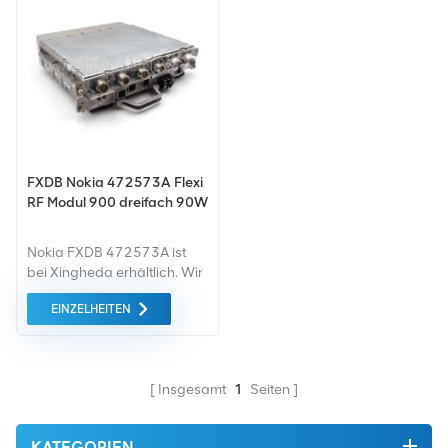
FXDB Nokia 472573A Flexi
RF Modul 900 dreifach 90W
Nokia FXDB 472573A ist
bei Xingheda erhältlich. Wir
sind ein professioneller
EINZELHEITEN
Lieferant von gebrauchten
und generalüberholten
Kommunikationsgeräten.
Insgesamt
1
Seiten
KATEGORIEN