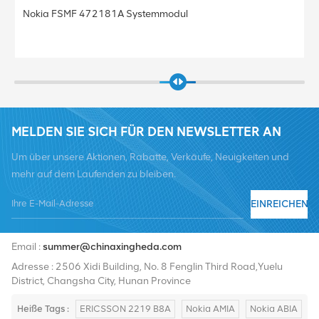
Nokia FRGU RRU 472956A FLEXI RF MODULE 6TX 2100
Basisstation
MELDEN SIE SICH FÜR DEN NEWSLETTER AN
Um über unsere Aktionen, Rabatte, Verkäufe, Neuigkeiten und
mehr auf dem Laufenden zu bleiben.
EINREICHEN
Tel :
+8619376997331
Email :
summer@chinaxingheda.com
Adresse : 2506 Xidi Building, No. 8 Fenglin Third Road,Yuelu
District, Changsha City, Hunan Province
Heiße Tags :
ERICSSON 2219 B8A
Nokia AMIA
Nokia ABIA