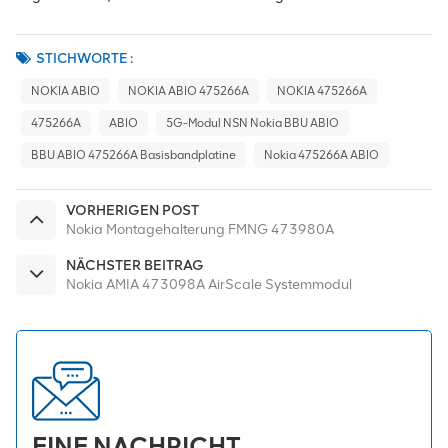
STICHWORTE :
NOKIA ABIO
NOKIA ABIO 475266A
NOKIA 475266A
475266A
ABIO
5G-Modul NSN Nokia BBU ABIO
BBU ABIO 475266A Basisbandplatine
Nokia 475266A ABIO
VORHERIGEN POST
Nokia Montagehalterung FMNG 473980A
NÄCHSTER BEITRAG
Nokia AMIA 473098A AirScale Systemmodul
EINE NACHRICHT