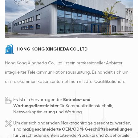
HONG KONG XINGHEDA CO., LTD
Hong Kong Xingheda Co., Ltd. ist ein professioneller Anbieter
integrierter Telekommunikationsausrüstung. Es handelt sich um
ein Telekommunikationsunternehmen mit drei Qualifikationen:
drahtlose, kabelgebundene und Zusatzgeräte. Derzeit verfügt
Es ist ein hervorragender
Betriebs- und
das Unternehmen über zwei intelligente Lager und
Wartungsdienstleister
für Kommunikationstechnik,
Fabrikvertriebszentren in Changsha und Hongkong. Im Jahr
Netzwerkoptimierung und Wartung.
2016 gründeten wir eine internationale Vertriebszentrale in
Um der sich ändernden Marktnachfrage gerecht zu werden,
Changsha, China. Mit Sitz in China betreiben wir internationale
sind
maßgeschneiderte OEM/ODM-Geschäftsbestellungen
für verschiedene unterstützende Produkte und Zubehörteile
Geschäfte in Südostasien, Europa, den Vereinigten Staaten,