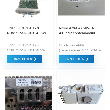
ERICSSON ROA 128
Nokia AMIA 473098A
4188/1 SSR8010 ALSW
AirScale Systemmodul
ERICSSON ROA 128
Das Nokia AMIA
4188/1 SSR8010 ALSW
(Teilenummer: 473098A) ist
das grundlegende
EINZELHEITEN
EINZELHEITEN
AirScale-Systemmodul
(Indoor-Subrack) für Nokias
Flexi BBU. Es dient der
Aufnahme und
Stromversorgung der
wichtigsten
Basisbandkomponenten
(ASIA-Steuerung, ABIA-
Kapazität, AMIA/ABIO-
Schnittstellenkarten) in
4G/5G-Single-RAN-Netzen.