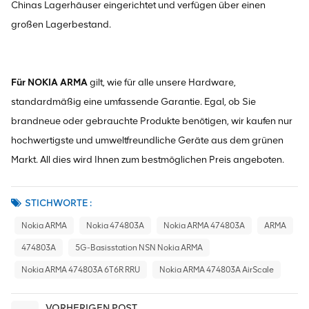
Chinas Lagerhäuser eingerichtet und verfügen über einen
großen Lagerbestand.
Für NOKIA ARMA
gilt, wie für alle unsere Hardware,
standardmäßig eine umfassende Garantie. Egal, ob Sie
brandneue oder gebrauchte Produkte benötigen, wir kaufen nur
hochwertigste und umweltfreundliche Geräte aus dem grünen
Markt. All dies wird Ihnen zum bestmöglichen Preis angeboten.
STICHWORTE :
Nokia ARMA
Nokia 474803A
Nokia ARMA 474803A
ARMA
474803A
5G-Basisstation NSN Nokia ARMA
Nokia ARMA 474803A 6T6R RRU
Nokia ARMA 474803A AirScale
VORHERIGEN POST