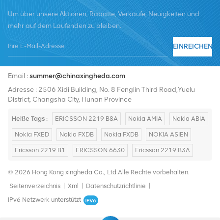
Um über unsere Aktionen, Rabatte, Verkäufe, Neuigkeiten und
mehr auf dem Laufenden zu bleiben.
EINREICHEN
Tel :
+8619376997331
Email :
summer@chinaxingheda.com
Adresse : 2506 Xidi Building, No. 8 Fenglin Third Road,Yuelu
District, Changsha City, Hunan Province
Heiße Tags :
ERICSSON 2219 B8A
Nokia AMIA
Nokia ABIA
Nokia FXED
Nokia FXDB
Nokia FXDB
NOKIA ASIEN
Ericsson 2219 B1
ERICSSON 6630
Ericsson 2219 B3A
© 2026 Hong Kong xingheda Co., Ltd.Alle Rechte vorbehalten.
Seitenverzeichnis
|
Xml
|
Datenschutzrichtlinie
|
IPv6 Netzwerk unterstützt