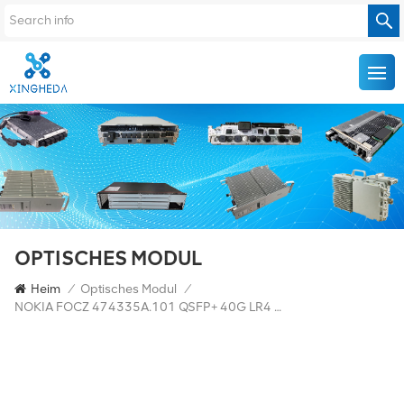
OPTISCHES MODUL
Heim
/
Optisches Modul
/
NOKIA FOCZ 474335A.101 QSFP+ 40G LR4 10 Km 1310 Nm SM FTL4C1QM2C-NN Transceiver