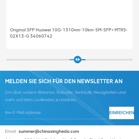
02310MHS Huawei-kompatibles 40GBASE-LR4 QSFP+
1310 nm 10 km LC DOM-Transceiver-Modul
MELDEN SIE SICH FÜR DEN NEWSLETTER AN
Um über unsere Aktionen, Rabatte, Verkäufe, Neuigkeiten und
mehr auf dem Laufenden zu bleiben.
EINREICHEN
Tel :
+8619376997331
Email :
summer@chinaxingheda.com