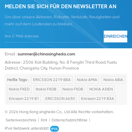
MELDEN SIE SICH FÜR DEN NEWSLETTER AN
Um über unsere Aktionen, Rabatte, Verkäufe, Neuigkeiten und
mehr auf dem Laufenden zu bleiben.
EINREICHEN
Tel :
+8619376997331
Email :
summer@chinaxingheda.com
Adresse : 2506 Xidi Building, No. 8 Fenglin Third Road,Yuelu
District, Changsha City, Hunan Province
Heiße Tags :
ERICSSON 2219 B8A
Nokia AMIA
Nokia ABIA
Nokia FXED
Nokia FXDB
Nokia FXDB
NOKIA ASIEN
Ericsson 2219 B1
ERICSSON 6630
Ericsson 2219 B3A
© 2026 Hong Kong xingheda Co., Ltd.Alle Rechte vorbehalten.
Seitenverzeichnis
|
Xml
|
Datenschutzrichtlinie
|
IPv6 Netzwerk unterstützt