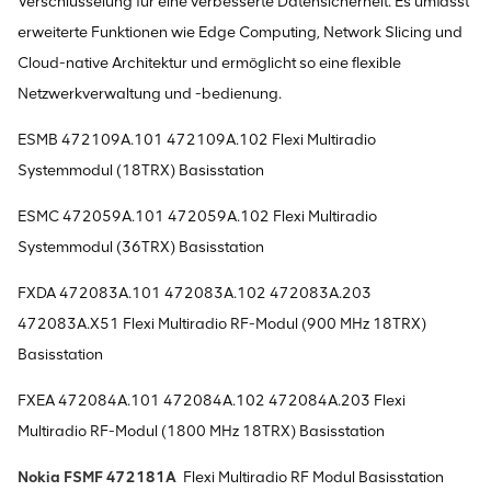
Verschlüsselung für eine verbesserte Datensicherheit. Es umfasst
erweiterte Funktionen wie Edge Computing, Network Slicing und
Cloud-native Architektur und ermöglicht so eine flexible
Netzwerkverwaltung und -bedienung.
ESMB 472109A.101 472109A.102 Flexi Multiradio
Systemmodul (18TRX) Basisstation
ESMC 472059A.101 472059A.102 Flexi Multiradio
Systemmodul (36TRX) Basisstation
FXDA 472083A.101 472083A.102 472083A.203
472083A.X51 Flexi Multiradio RF-Modul (900 MHz 18TRX)
Basisstation
FXEA 472084A.101 472084A.102 472084A.203 Flexi
Multiradio RF-Modul (1800 MHz 18TRX) Basisstation
Nokia FSMF 472181A
Flexi Multiradio RF Modul Basisstation