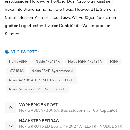
erstklassigen Hardware-Portfolio. Das Portfolio umfasst sehr
bekannte Branchennamen wie Nokia, Huawei, ZTE, Siemens,
Nortel, Ericsson, Alcatel, Lucent usw. Wir verfügen über einen
großen Lagerbestand, vielen Dank für die Weitergabe an
Kunden.
STICHWORTE :
Nokia FSMF
Nokia 472181A
Nokia FSMF 472181A
FSMF
472181A
Nokia FSMF-Systemmodul
Nokia 472181A.103 FSMF Flexibles Modul
Nokia Networks FSMF-Systemmodul
VORHERIGEN POST
Nokia ABIA 473096A. Basisstation mit 103 Kapazität
NÄCHSTER BEITRAG
Nokia RRU FXED Board 492924A FLEXI RF MODUL 6TX