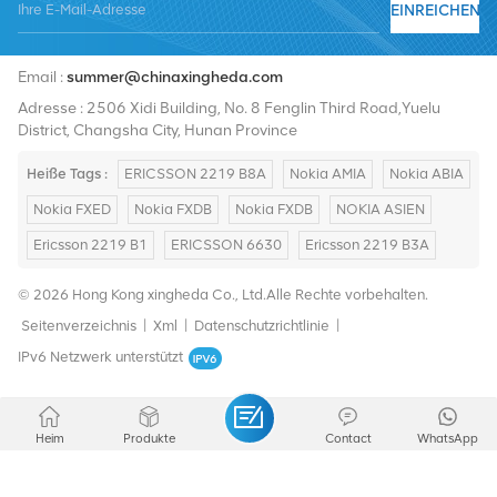
EINREICHEN
Tel :
+8619376997331
Email :
summer@chinaxingheda.com
Adresse : 2506 Xidi Building, No. 8 Fenglin Third Road,Yuelu
District, Changsha City, Hunan Province
Heiße Tags :
ERICSSON 2219 B8A
Nokia AMIA
Nokia ABIA
Nokia FXED
Nokia FXDB
Nokia FXDB
NOKIA ASIEN
Ericsson 2219 B1
ERICSSON 6630
Ericsson 2219 B3A
© 2026 Hong Kong xingheda Co., Ltd.Alle Rechte vorbehalten.
Seitenverzeichnis
|
Xml
|
Datenschutzrichtlinie
|
IPv6 Netzwerk unterstützt
Heim
Produkte
Contact
WhatsApp