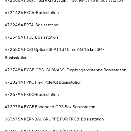
472066A FSOA Flexi RRH System Fiber MM A 10 m Basisstation
472142A FXCA-Basisstation
472246A FPTA-Basisstation
472348A FTCL-Basisstation
472580A FOSI Optical SFP I 1310 nm 6G 15 km SM-
Basisstation
472748A FYGB GPS-GLONASS-Empfängerantenne Basisstation
472821A FPKC Flexi Pole Kit Basisstation
472679A FXFC-Basisstation
472978A FYGE Enhanced GPS Box Basisstation
083675A KERNBAUGRUPPE FÜR FRCB-Basisstation