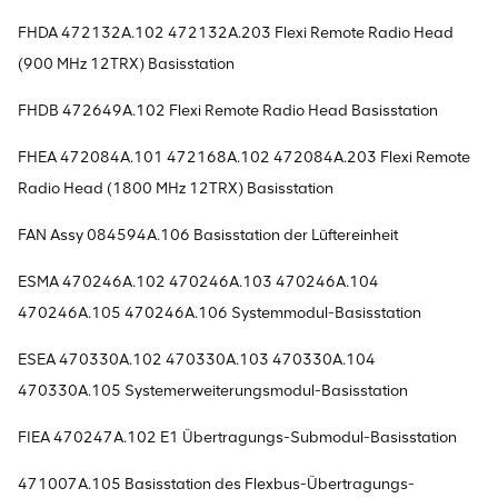
FHDA 472132A.102 472132A.203 Flexi Remote Radio Head
(900 MHz 12TRX) Basisstation
FHDB 472649A.102 Flexi Remote Radio Head Basisstation
FHEA 472084A.101 472168A.102 472084A.203 Flexi Remote
Radio Head (1800 MHz 12TRX) Basisstation
FAN Assy 084594A.106 Basisstation der Lüftereinheit
ESMA 470246A.102 470246A.103 470246A.104
470246A.105 470246A.106 Systemmodul-Basisstation
ESEA 470330A.102 470330A.103 470330A.104
470330A.105 Systemerweiterungsmodul-Basisstation
FIEA 470247A.102 E1 Übertragungs-Submodul-Basisstation
471007A.105 Basisstation des Flexbus-Übertragungs-