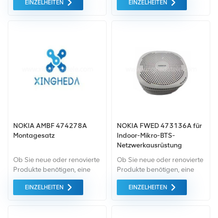
EINZELHEITEN
EINZELHEITEN
ist eine umfassende
uns selbstverständlich. Wir
Garantie Standard. Wir
kaufen nur Green-Market-
kaufen ausschließlich
Geräte von höchster
Green-Market-Geräte
Qualität und mit höchstem
höchster Qualität und bieten
Umweltschutz. All dies
diese zum bestmöglichen
bieten wir zum
Preis an.
bestmöglichen Preis an.
NOKIA AMBF 474278A
NOKIA FWED 473136A für
Montagesatz
Indoor-Mikro-BTS-
Netzwerkausrüstung
Ob Sie neue oder renovierte
Ob Sie neue oder renovierte
Produkte benötigen, eine
Produkte benötigen, eine
umfassende Garantie ist für
umfassende Garantie ist für
EINZELHEITEN
EINZELHEITEN
uns selbstverständlich. Wir
uns selbstverständlich. Wir
kaufen nur Green-Market-
kaufen nur Green-Market-
Geräte von höchster
Geräte von höchster