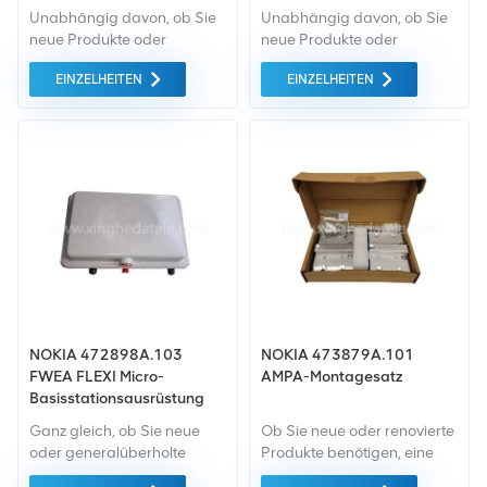
Basisstation
Unabhängig davon, ob Sie
Unabhängig davon, ob Sie
neue Produkte oder
neue Produkte oder
renovierte Produkte
renovierte Produkte
EINZELHEITEN
EINZELHEITEN
benötigen, ist eine
benötigen, ist eine
umfassende Garantie unser
umfassende Garantie unser
Standard. Wir kaufen nur
Standard. Wir kaufen nur
Geräte von höchster
Geräte von höchster
Qualität auf dem grünen
Qualität auf dem grünen
Markt ein. All dies wird zum
Markt ein. All dies wird zum
bestmöglichen Preis
bestmöglichen Preis
angeboten.
angeboten.
NOKIA 472898A.103
NOKIA 473879A.101
FWEA FLEXI Micro-
AMPA-Montagesatz
Basisstationsausrüstung
Ganz gleich, ob Sie neue
Ob Sie neue oder renovierte
oder generalüberholte
Produkte benötigen, eine
Produkte benötigen, bei uns
umfassende Garantie ist für