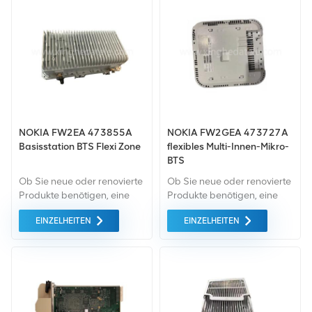
Qualität und mit höchstem
Qualität und mit höchstem
Umweltschutz. All dies
Umweltschutz. All dies
bieten wir zum
bieten wir zum
bestmöglichen Preis an.
bestmöglichen Preis an.
NOKIA FW2EA 473855A
NOKIA FW2GEA 473727A
Basisstation BTS Flexi Zone
flexibles Multi-Innen-Mikro-
BTS
Ob Sie neue oder renovierte
Ob Sie neue oder renovierte
Produkte benötigen, eine
Produkte benötigen, eine
umfassende Garantie ist für
umfassende Garantie ist für
EINZELHEITEN
EINZELHEITEN
uns selbstverständlich. Wir
uns selbstverständlich. Wir
kaufen nur Green-Market-
kaufen nur Green-Market-
Geräte höchster Qualität. All
Geräte höchster Qualität. All
dies bieten wir zum
dies bieten wir zum
bestmöglichen Preis an.
bestmöglichen Preis an.