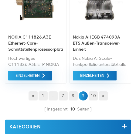
NOKIA C111826.A3E
Nokia AHEGB 474090A
Ethernet-Core-
BTS Außen-Transceiver-
Schnittstellenprozessorplatine
Einheit
Hochwertiges
Das Nokia AirScale-
C111826.A3E ETP NOKIA
Funkportfolio unterstützt alle
aus China, Chinas
Funkzugangstechnologien
EINZELHEITEN
EINZELHEITEN
führendem NOKIA-
einschließlich 5G. Es ist eine
Produktmarkt. Mit strenger
wesentliche Komponente
Qualitätskontrolle in NOKIA-
eines BTS-Systems zur
Fabriken.
Ermöglichung der
1
...
7
8
9
10
drahtlosen Kommunikation
in Mobilfunknetzen.
Insgesamt
10
Seiten
KATEGORIEN