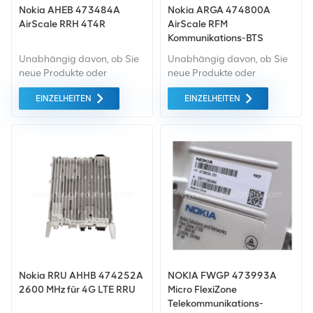
Nokia AHEB 473484A
Nokia ARGA 474800A
AirScale RRH 4T4R
AirScale RFM
Kommunikations-BTS
Unabhängig davon, ob Sie
Unabhängig davon, ob Sie
neue Produkte oder
neue Produkte oder
renovierte Produkte
renovierte Produkte
EINZELHEITEN
EINZELHEITEN
benötigen, ist eine
benötigen, ist eine
umfassende Garantie unser
umfassende Garantie unser
Standard. Wir kaufen nur
Standard. Wir kaufen nur
Geräte von höchster
Geräte von höchster
Qualität auf dem grünen
Qualität auf dem grünen
Markt ein. All dies wird zum
Markt ein. All dies wird zum
bestmöglichen Preis
bestmöglichen Preis
angeboten.
angeboten.
Nokia RRU AHHB 474252A
NOKIA FWGP 473993A
2600 MHz für 4G LTE RRU
Micro FlexiZone
Telekommunikations-