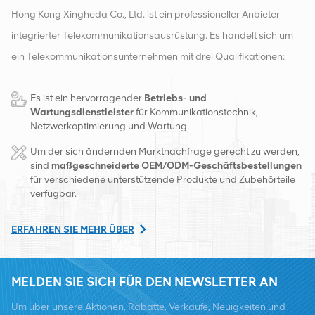
Hong Kong Xingheda Co., Ltd. ist ein professioneller Anbieter
integrierter Telekommunikationsausrüstung. Es handelt sich um
ein Telekommunikationsunternehmen mit drei Qualifikationen:
drahtlose, kabelgebundene und Zusatzgeräte. Derzeit verfügt
Es ist ein hervorragender
Betriebs- und
das Unternehmen über zwei intelligente Lager und
Wartungsdienstleister
für Kommunikationstechnik,
Fabrikvertriebszentren in Changsha und Hongkong. Im Jahr
Netzwerkoptimierung und Wartung.
2016 gründeten wir eine internationale Vertriebszentrale in
Um der sich ändernden Marktnachfrage gerecht zu werden,
Changsha, China. Mit Sitz in China betreiben wir internationale
sind
maßgeschneiderte OEM/ODM-Geschäftsbestellungen
für verschiedene unterstützende Produkte und Zubehörteile
Geschäfte in Südostasien, Europa, den Vereinigten Staaten,
verfügbar.
Afrika und Russland, stellen Basisstationen bereit und versorgen
regional führende Telekommunikationsbetreiber mit
ERFAHREN SIE MEHR ÜBER
Ausrüstungsumwandlung und umfassenden Wartungsdiensten
wie Übertragung, Stromversorgung, optischen Modulen, Kabel,
MELDEN SIE SICH FÜR DEN NEWSLETTER AN
Klemmen und unterstützende Hilfsmaterialien. Zu den
Um über unsere Aktionen, Rabatte, Verkäufe, Neuigkeiten und
Dienstleistern zählen Nokia, Ericsson, Huawei, ZTE, Bell, Alcatel,