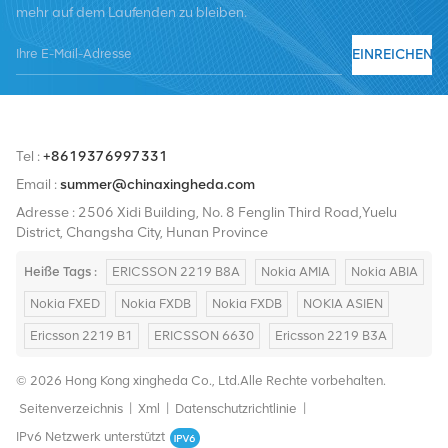
mehr auf dem Laufenden zu bleiben.
Nortel, Siemens und Lucent. Wir werden unseren internationalen
Marktanteil durch hochwertige Produkte, hochwertige
EINREICHEN
Dienstleistungen, angemessene Preise und pünktliche Lieferung
ausbauen.
Tel :
+8619376997331
Email :
summer@chinaxingheda.com
Adresse : 2506 Xidi Building, No. 8 Fenglin Third Road,Yuelu
District, Changsha City, Hunan Province
Heiße Tags :
ERICSSON 2219 B8A
Nokia AMIA
Nokia ABIA
Nokia FXED
Nokia FXDB
Nokia FXDB
NOKIA ASIEN
Ericsson 2219 B1
ERICSSON 6630
Ericsson 2219 B3A
© 2026 Hong Kong xingheda Co., Ltd.Alle Rechte vorbehalten.
Seitenverzeichnis
|
Xml
|
Datenschutzrichtlinie
|
IPv6 Netzwerk unterstützt