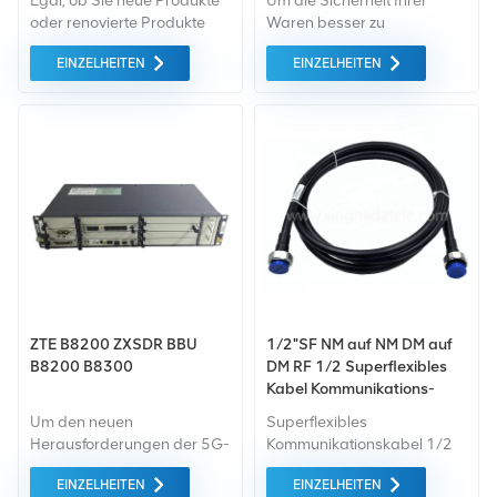
Egal, ob Sie neue Produkte
Um die Sicherheit Ihrer
oder renovierte Produkte
Waren besser zu
benötigen, wir kümmern uns
gewährleisten, professionell,
EINZELHEITEN
EINZELHEITEN
um alles Garantie als
umweltfreundlich, Es
Standard. Wir kaufen nur
werden bequeme und
Green-Market-Geräte der
effiziente
höchste Qualität . All dies
Verpackungsdienste
wird zum bestmöglichen
bereitgestellt.
Preis angeboten.
ZTE B8200 ZXSDR BBU
1/2"SF NM auf NM DM auf
B8200 B8300
DM RF 1/2 Superflexibles
Kabel Kommunikations-
Überbrückungskabel 1 m
Um den neuen
Superflexibles
Herausforderungen der 5G-
Kommunikationskabel 1/2
Ära gerecht zu werden,
"SF NM à NM DM à DM RF
EINZELHEITEN
EINZELHEITEN
bringt ZTE eine neue
1/2 1m