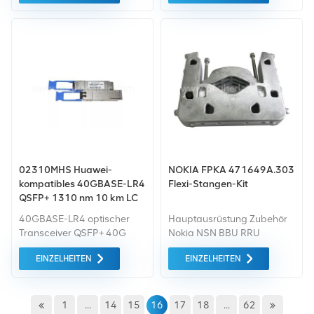
Generation von Basisband
auf den Markt Einheit (BBU),
die 2G/3G/4G/5G-Vollmodi
unterstützt.
02310MHS Huawei-
NOKIA FPKA 471649A.303
kompatibles 40GBASE-LR4
Flexi-Stangen-Kit
QSFP+ 1310 nm 10 km LC
DOM-Transceiver-Modul
40GBASE-LR4 optischer
Hauptausrüstung Zubehör
Transceiver QSFP+ 40G
Nokia NSN BBU RRU
Singlemode Modul (1310
Halterung FPKA
EINZELHEITEN
EINZELHEITEN
nm, 10 km, LC)
471649A.303
1
...
14
15
16
17
18
...
62