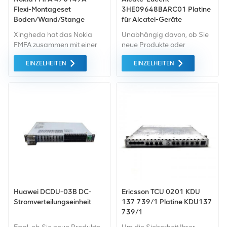
Flexi-Montageset
3HE09648BARC01 Platine
Boden/Wand/Stange
für Alcatel-Geräte
Xingheda hat das Nokia
Unabhängig davon, ob Sie
FMFA zusammen mit einer
neue Produkte oder
breiten Palette auf Lager
renovierte Produkte
EINZELHEITEN
EINZELHEITEN
Angebot an gebrauchten
benötigen, ist eine
und generalüberholten
umfassende Garantie unser
Telekommunikationsgeräten.
Standard. Wir kaufen nur
Geräte von höchster
Qualität auf dem grünen
Markt ein. All dies wird zum
bestmöglichen Preis
angeboten.
Huawei DCDU-03B DC-
Ericsson TCU 0201 KDU
Stromverteilungseinheit
137 739/1 Platine KDU137
739/1