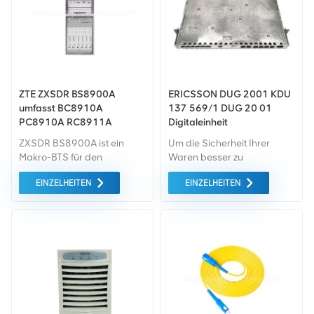
ZTE ZXSDR BS8900A
ERICSSON DUG 2001 KDU
umfasst BC8910A
137 569/1 DUG 20 01
PC8910A RC8911A
Digitaleinheit
ZXSDR BS8900A ist ein
Um die Sicherheit Ihrer
Makro-BTS für den
Waren besser zu
Außenbereich und bietet
gewährleisten, professionell,
EINZELHEITEN
EINZELHEITEN
eine Komplettlösung für
umweltfreundlich, Es
Stromversorgung, Batterie
werden bequeme und
und Getriebeintegration. Es
effiziente
bietet GSM/UMTS Dual-
Verpackungsdienste
Mode-Netzwerkfähigkeit
bereitgestellt.
und bietet eine
zukunftssichere Lösung für
einen reibungslosen Betrieb
Weiterentwicklung zu
Enhanced EDGE, HSPA+