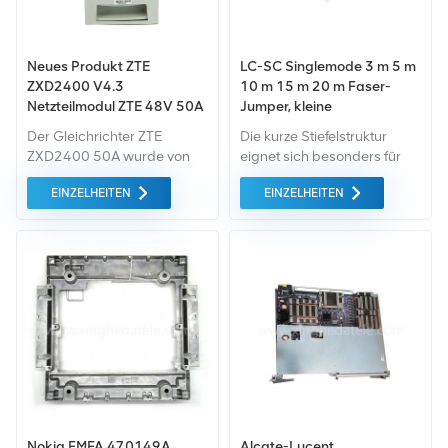
und LTE.
Neues Produkt ZTE
LC-SC Singlemode 3 m 5 m
ZXD2400 V4.3
10 m 15 m 20 m Faser-
Netzteilmodul ZTE 48V 50A
Jumper, kleine
Gleichrichtermodul
Schwanzfaser
Der Gleichrichter ZTE
Die kurze Stiefelstruktur
ZXD2400 50A wurde von
eignet sich besonders für
der Firma ZTE entwickelt
Anwendungen mit hoher
EINZELHEITEN
EINZELHEITEN
und hergestellt, kompakte
Dichte und beengten
Größe, Kann im Netzwerk
Platzverhältnissen
mit 110 VAC und 220 VAC
Anforderungen und erfüllt
Eingang verwendet werden,
absolut die hohen
bei 110 V beträgt der
Dichteanforderungen der
Ausgang 48 V 30 A.
MDA und EDA. Es ermöglicht
einen zusätzlichen Abstand
von 30 mm zwischen Rack
und geschlossener
Schranktür, was die
Luftzirkulation erleichtert.
Nokia FMFA 470149A
Alcate-Lucent