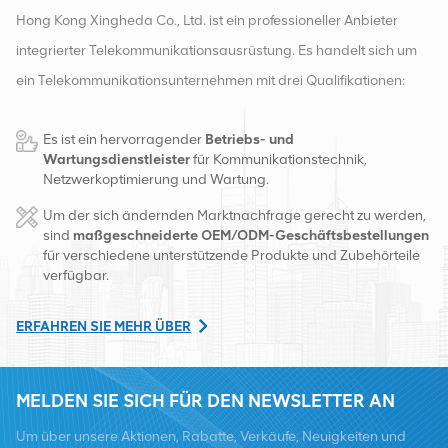
Hong Kong Xingheda Co., Ltd. ist ein professioneller Anbieter
integrierter Telekommunikationsausrüstung. Es handelt sich um
ein Telekommunikationsunternehmen mit drei Qualifikationen:
drahtlose, kabelgebundene und Zusatzgeräte. Derzeit verfügt
Es ist ein hervorragender
Betriebs- und
das Unternehmen über zwei intelligente Lager und
Wartungsdienstleister
für Kommunikationstechnik,
Fabrikvertriebszentren in Changsha und Hongkong. Im Jahr
Netzwerkoptimierung und Wartung.
2016 gründeten wir eine internationale Vertriebszentrale in
Um der sich ändernden Marktnachfrage gerecht zu werden,
Changsha, China. Mit Sitz in China betreiben wir internationale
sind
maßgeschneiderte OEM/ODM-Geschäftsbestellungen
für verschiedene unterstützende Produkte und Zubehörteile
Geschäfte in Südostasien, Europa, den Vereinigten Staaten,
verfügbar.
Afrika und Russland, stellen Basisstationen bereit und versorgen
regional führende Telekommunikationsbetreiber mit
ERFAHREN SIE MEHR ÜBER
Ausrüstungsumwandlung und umfassenden Wartungsdiensten
wie Übertragung, Stromversorgung, optischen Modulen, Kabel,
MELDEN SIE SICH FÜR DEN NEWSLETTER AN
Klemmen und unterstützende Hilfsmaterialien. Zu den
Um über unsere Aktionen, Rabatte, Verkäufe, Neuigkeiten und
Dienstleistern zählen Nokia, Ericsson, Huawei, ZTE, Bell, Alcatel,