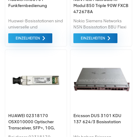
Funkfernbedienung
Modul 850 Triple 90W FXCB
472678A
Huawei-Basisstationen sind
Nokia Siemens Networks
universelle und
NSN Basisstation BBU Flexi
unterschiedliche
Multiradio RF Modul (GSM
EINZELHEITEN
EINZELHEITEN
Basisstationstypen durch
850 90W) FXCB 472678A.
die flexible Kombination von
Grundmodulen und
verschiedenen Schränken
konfigurierbar.
HUAWEI 02318170
Ericsson DUS 3101 KDU
OSX010000 Optischer
137 624/3 Basisstation
Transceiver, SFP+, 10G,
Singlemode-Modul (1310