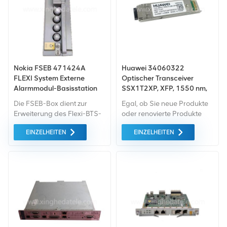
Nokia FSEB 471424A
Huawei 34060322
FLEXI System Externe
Optischer Transceiver
Alarmmodul-Basisstation
SSX1T2XP, XFP, 1550 nm,
9,95 Gbit/s bis 11,1 Gbit/s,
Die FSEB-Box dient zur
Egal, ob Sie neue Produkte
+2 dBm, -1 dBm, -15 dBm,
Erweiterung des Flexi-BTS-
oder renovierte Produkte
LC, Singlemode, 40 km
Alarmanschlusses zur
benötigen, wir kümmern uns
EINZELHEITEN
EINZELHEITEN
Unterstützung nach oben
um alles Garantie als
bis zu 24
Standard. Wir kaufen nur
Alarmschnittstellen.
Green-Market-Geräte der
höchste Qualität . All dies
wird zum bestmöglichen
Preis angeboten.