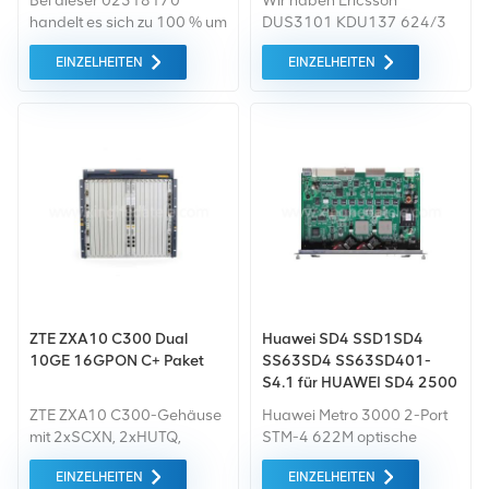
Bei dieser 02318170
Wir haben Ericsson
nm, 10 km, LC)
handelt es sich zu 100 % um
DUS3101 KDU137 624/3
ein Originalprodukt von
auf Lager. DUS3101 ist
EINZELHEITEN
EINZELHEITEN
Huawei. Das wird nicht der
großartig Outdoor-
Fall sein eventuelle
Basisstation, wir haben alle
Kompatibilitätsprobleme mit
Versionen in diesem Shop.
Ihren Huawei-Geräten.
Wenn Sie weitere
Informationen benötigen,
kontaktieren Sie uns bitte
direkt über das Online-Tool.
ZTE ZXA10 C300 Dual
Huawei SD4 SSD1SD4
10GE 16GPON C+ Paket
SS63SD4 SS63SD401-
S4.1 für HUAWEI SD4 2500
Metro 3000 Metro3000
ZTE ZXA10 C300-Gehäuse
Huawei Metro 3000 2-Port
mit 2xSCXN, 2xHUTQ,
STM-4 622M optische
2xPRWG, 1xGTGH C+ SFP
Schnittstellenkarte
EINZELHEITEN
EINZELHEITEN
Das Modul wird mit 2
SS63SD401 ausgestattet