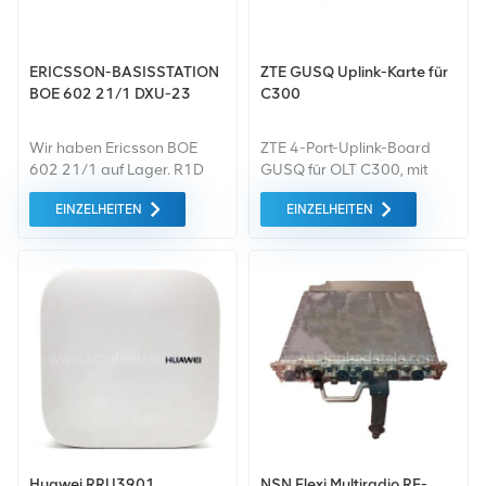
ERICSSON-BASISSTATION
ZTE GUSQ Uplink-Karte für
BOE 602 21/1 DXU-23
C300
Wir haben Ericsson BOE
ZTE 4-Port-Uplink-Board
602 21/1 auf Lager. R1D
GUSQ für OLT C300, mit
RBS2206 ein tolles Makro-
zwei 1,25-G-Optik-Ports
EINZELHEITEN
EINZELHEITEN
Basisstation im Freien.
und zwei 1G-Ethernet-Ports
Wenn Sie weitere
Informationen benötigen,
Bitte kontaktieren Sie uns
direkt über das Online-Tool.
Huawei RRU3901
NSN Flexi Multiradio RF-