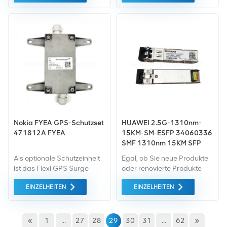
Gleichstromkabeln und 1
mit 2 S-4.1 15 km SFP-
Erdungskabel geliefert.
Modulen
Nokia FYEA GPS-Schutzset
HUAWEI 2.5G-1310nm-
471812A FYEA
15KM-SM-ESFP 34060336
SMF 1310nm 15KM SFP
Optisches Modul
Als optionale Schutzeinheit
Egal, ob Sie neue Produkte
ist das Flexi GPS Surge
oder renovierte Produkte
Protector Kit (FYEA)
benötigen, wir kümmern uns
EINZELHEITEN
EINZELHEITEN
erhältlich das Systemmodul
um alles Garantie als
vor vorübergehenden
Standard. Wir kaufen nur
Spannungs- und
Green-Market-Geräte der
Stromspitzen
höchste Qualität . All dies
1
...
27
28
29
30
31
...
62