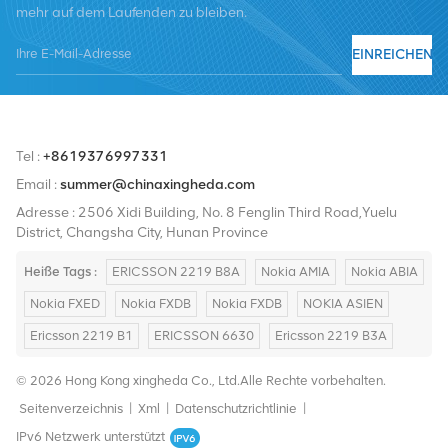
mehr auf dem Laufenden zu bleiben.
Nortel, Siemens und Lucent. Wir werden unseren internationalen
Marktanteil durch hochwertige Produkte, hochwertige
EINREICHEN
Dienstleistungen, angemessene Preise und pünktliche Lieferung
ausbauen.
Tel :
+8619376997331
Email :
summer@chinaxingheda.com
Adresse : 2506 Xidi Building, No. 8 Fenglin Third Road,Yuelu
District, Changsha City, Hunan Province
Heiße Tags :
ERICSSON 2219 B8A
Nokia AMIA
Nokia ABIA
Nokia FXED
Nokia FXDB
Nokia FXDB
NOKIA ASIEN
Ericsson 2219 B1
ERICSSON 6630
Ericsson 2219 B3A
© 2026 Hong Kong xingheda Co., Ltd.Alle Rechte vorbehalten.
Seitenverzeichnis
|
Xml
|
Datenschutzrichtlinie
|
IPv6 Netzwerk unterstützt