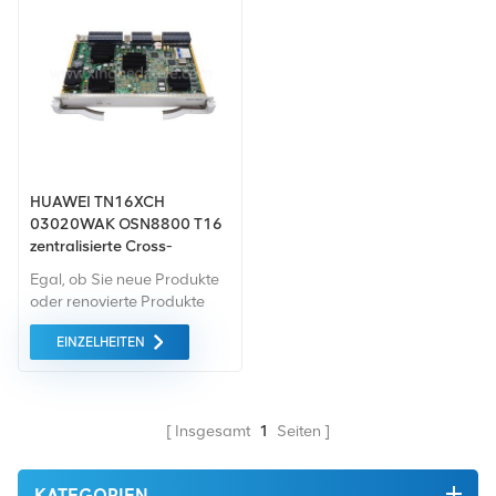
HUAWEI TN16XCH
03020WAK OSN8800 T16
zentralisierte Cross-
Connect-Karte
Egal, ob Sie neue Produkte
oder renovierte Produkte
benötigen, wir kümmern uns
EINZELHEITEN
um alles Garantie als
Standard. Wir kaufen nur
Green-Market-Geräte der
höchste Qualität . All dies
Insgesamt
1
Seiten
wird zum bestmöglichen
Preis angeboten.
KATEGORIEN