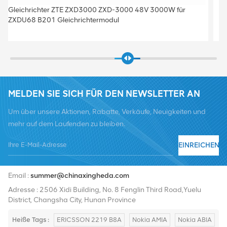
Original ZXSDR R8882A S8500 Kommunikation zte
Basisstation Sortierung Power Monitoring Modul
MELDEN SIE SICH FÜR DEN NEWSLETTER AN
Um über unsere Aktionen, Rabatte, Verkäufe, Neuigkeiten und
mehr auf dem Laufenden zu bleiben.
EINREICHEN
Tel :
+8619376997331
Email :
summer@chinaxingheda.com
Adresse : 2506 Xidi Building, No. 8 Fenglin Third Road,Yuelu
District, Changsha City, Hunan Province
Heiße Tags :
ERICSSON 2219 B8A
Nokia AMIA
Nokia ABIA