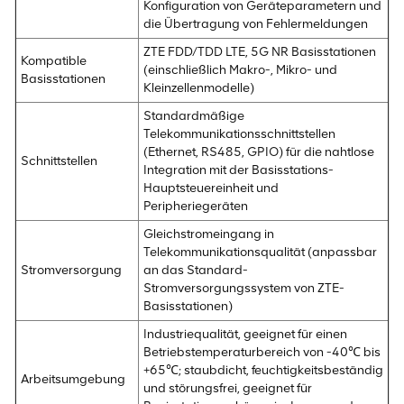
Konfiguration von Geräteparametern und
die Übertragung von Fehlermeldungen
ZTE FDD/TDD LTE, 5G NR Basisstationen
Kompatible
(einschließlich Makro-, Mikro- und
Basisstationen
Kleinzellenmodelle)
Standardmäßige
Telekommunikationsschnittstellen
(Ethernet, RS485, GPIO) für die nahtlose
Schnittstellen
Integration mit der Basisstations-
Hauptsteuereinheit und
Peripheriegeräten
Gleichstromeingang in
Telekommunikationsqualität (anpassbar
Stromversorgung
an das Standard-
Stromversorgungssystem von ZTE-
Basisstationen)
Industriequalität, geeignet für einen
Betriebstemperaturbereich von -40℃ bis
+65℃; staubdicht, feuchtigkeitsbeständig
Arbeitsumgebung
und störungsfrei, geeignet für