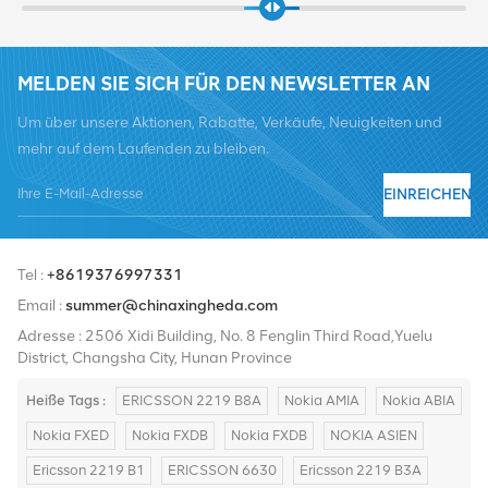
MELDEN SIE SICH FÜR DEN NEWSLETTER AN
Um über unsere Aktionen, Rabatte, Verkäufe, Neuigkeiten und
mehr auf dem Laufenden zu bleiben.
EINREICHEN
Tel :
+8619376997331
Email :
summer@chinaxingheda.com
Adresse : 2506 Xidi Building, No. 8 Fenglin Third Road,Yuelu
District, Changsha City, Hunan Province
Heiße Tags :
ERICSSON 2219 B8A
Nokia AMIA
Nokia ABIA
Nokia FXED
Nokia FXDB
Nokia FXDB
NOKIA ASIEN
Ericsson 2219 B1
ERICSSON 6630
Ericsson 2219 B3A