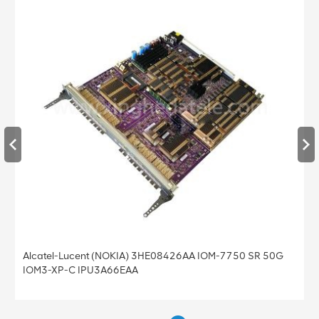
Alcatel 3HE08428 SFM-7750 SR SFM5-12 Alcatel
3HE08428AA