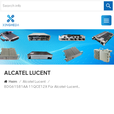
ALCATEL LUCENT
Heim
/
Alcatel Lucent
/
8DG61581AA 11QCE12X Für Alcatel-Lucent 1830PSS-32/64