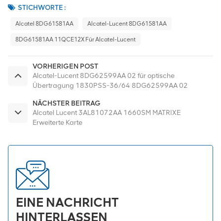
STICHWORTE :
Alcatel 8DG61581AA
Alcatel-Lucent 8DG61581AA
8DG61581AA 11QCE12X Für Alcatel-Lucent
VORHERIGEN POST
Alcatel-Lucent 8DG62599AA 02 für optische
Übertragung 1830PSS-36/64 8DG62599AA 02
NÄCHSTER BEITRAG
Alcatel Lucent 3AL81072AA 1660SM MATRIXE
Erweiterte Karte
EINE NACHRICHT
HINTERLASSEN