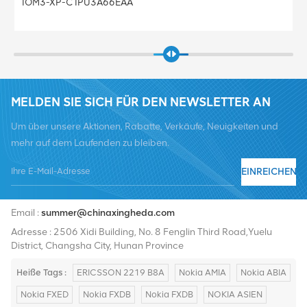
3HE08428AA
MELDEN SIE SICH FÜR DEN NEWSLETTER AN
Um über unsere Aktionen, Rabatte, Verkäufe, Neuigkeiten und
mehr auf dem Laufenden zu bleiben.
EINREICHEN
Tel :
+8619376997331
Email :
summer@chinaxingheda.com
Adresse : 2506 Xidi Building, No. 8 Fenglin Third Road,Yuelu
District, Changsha City, Hunan Province
Heiße Tags :
ERICSSON 2219 B8A
Nokia AMIA
Nokia ABIA
Nokia FXED
Nokia FXDB
Nokia FXDB
NOKIA ASIEN