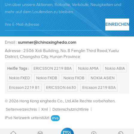
Um über unsere Aktionen, Rabatte, Verkäufe, Neuigkeiten und
mehr auf dem Laufenden zu bleiben.
EINREICHEN
Tel :
+8619376997331
Email :
summer@chinaxingheda.com
Adresse : 2506 Xidi Building, No. 8 Fenglin Third Road,Yuelu
District, Changsha City, Hunan Province
Heiße Tags :
ERICSSON 2219 B8A
Nokia AMIA
Nokia ABIA
Nokia FXED
Nokia FXDB
Nokia FXDB
NOKIA ASIEN
Ericsson 2219 B1
ERICSSON 6630
Ericsson 2219 B3A
© 2026 Hong Kong xingheda Co., Ltd.Alle Rechte vorbehalten.
Seitenverzeichnis
|
Xml
|
Datenschutzrichtlinie
|
IPv6 Netzwerk unterstützt