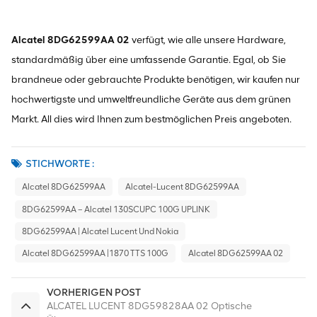
Alcatel 8DG62599AA 02
verfügt, wie alle unsere Hardware,
standardmäßig über eine umfassende Garantie. Egal, ob Sie
brandneue oder gebrauchte Produkte benötigen, wir kaufen nur
hochwertigste und umweltfreundliche Geräte aus dem grünen
Markt. All dies wird Ihnen zum bestmöglichen Preis angeboten.
STICHWORTE :
Alcatel 8DG62599AA
Alcatel-Lucent 8DG62599AA
8DG62599AA – Alcatel 130SCUPC 100G UPLINK
8DG62599AA | Alcatel Lucent Und Nokia
Alcatel 8DG62599AA |1870 TTS 100G
Alcatel 8DG62599AA 02
VORHERIGEN POST
ALCATEL LUCENT 8DG59828AA 02 Optische