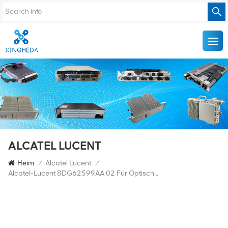
ALCATEL LUCENT
Heim
/
Alcatel Lucent
/
Alcatel-Lucent 8DG62599AA 02 Für Optische Übertragung 1830PSS-36/64 8DG62599AA 02