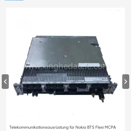
ERICSSON RRU Radio 8808 B38A KRC 161 677/1