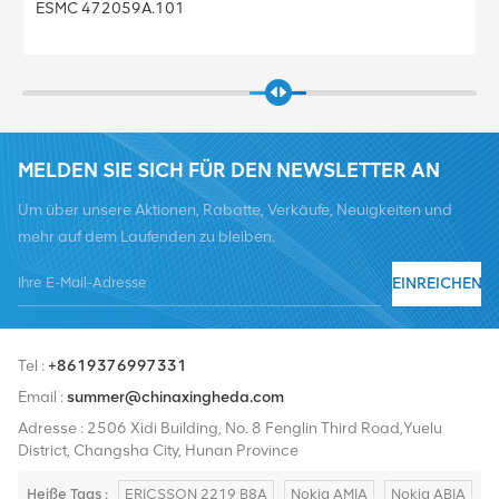
MELDEN SIE SICH FÜR DEN NEWSLETTER AN
Um über unsere Aktionen, Rabatte, Verkäufe, Neuigkeiten und
mehr auf dem Laufenden zu bleiben.
EINREICHEN
Tel :
+8619376997331
Email :
summer@chinaxingheda.com
Adresse : 2506 Xidi Building, No. 8 Fenglin Third Road,Yuelu
District, Changsha City, Hunan Province
Heiße Tags :
ERICSSON 2219 B8A
Nokia AMIA
Nokia ABIA