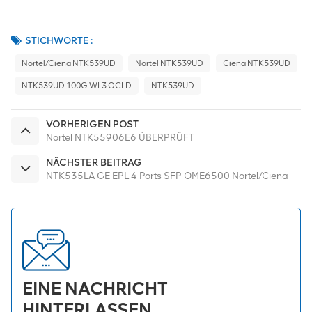
STICHWORTE :
Nortel/Ciena NTK539UD
Nortel NTK539UD
Ciena NTK539UD
NTK539UD 100G WL3 OCLD
NTK539UD
VORHERIGEN POST
Nortel NTK55906E6 ÜBERPRÜFT
NÄCHSTER BEITRAG
NTK535LA GE EPL 4 Ports SFP OME6500 Nortel/Ciena
EINE NACHRICHT
HINTERLASSEN