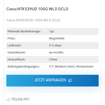
Ciena NTK539UD 100G WL3 OCLD
Ciena NTK539UD 100G WL3 OCLD
Minimale Bestellmenge::
1pc
Preis::
Negotiable
Lieferzeit::
3-5 days
Garantiezeit::
six months
Herkunftsort::
China
Zahlungsbedingungen::
T/T, Western Union, MoneyGram
JETZT ANFRAGEN
TEILEN MIT :