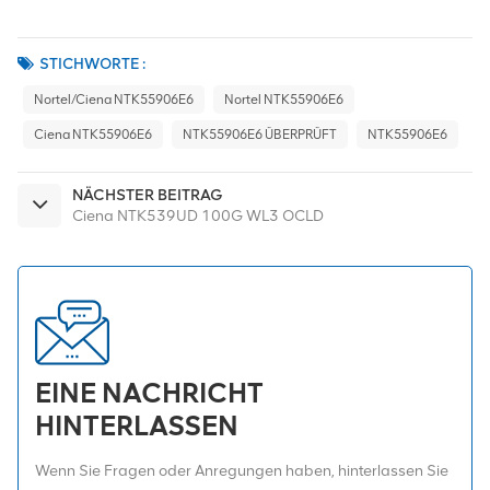
STICHWORTE :
Nortel/Ciena NTK55906E6
Nortel NTK55906E6
Ciena NTK55906E6
NTK55906E6 ÜBERPRÜFT
NTK55906E6
NÄCHSTER BEITRAG
Ciena NTK539UD 100G WL3 OCLD
EINE NACHRICHT
HINTERLASSEN
Wenn Sie Fragen oder Anregungen haben, hinterlassen Sie