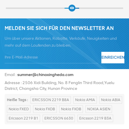
MELDEN SIE SICH FÜR DEN NEWSLETTER AN
Um über unsere Aktionen, Rabatte, Verkäufe, Neuigkeiten und
mehr auf dem Laufenden zu bleiben.
EINREICHEN
Tel :
+8619376997331
Email :
summer@chinaxingheda.com
Adresse : 2506 Xidi Building, No. 8 Fenglin Third Road,Yuelu
District, Changsha City, Hunan Province
Heiße Tags :
ERICSSON 2219 B8A
Nokia AMIA
Nokia ABIA
Nokia FXED
Nokia FXDB
Nokia FXDB
NOKIA ASIEN
Ericsson 2219 B1
ERICSSON 6630
Ericsson 2219 B3A