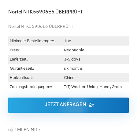
Nortel NTK55906E6 ÜBERPRÜFT
Nortel NTK55906E6 ÜBERPRÜFT
Minimale Bestellmenge::
1pc
Preis::
Negotiable
Lieferzeit::
3-5 days
Garantiezeit::
six months
Herkunftsort::
China
Zahlungsbedingungen::
T/T, Western Union, MoneyGram
JETZT ANFRAGEN
TEILEN MIT :