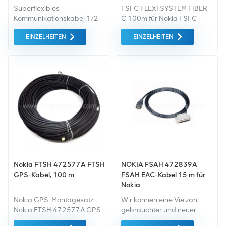
Überbrückungskabel 1 m
Superflexibles
FSFC FLEXI SYSTEM FIBER
Kommunikationskabel 1/2
C 100m für Nokia FSFC
"SF NM à NM DM à DM RF
EINZELHEITEN
EINZELHEITEN
1/2 1m
Nokia FTSH 472577A FTSH
NOKIA FSAH 472839A
GPS-Kabel, 100 m
FSAH EAC-Kabel 15 m für
Nokia
Nokia GPS-Montagesatz
Wir können eine Vielzahl
Nokia FTSH 472577A GPS-
gebrauchter und neuer
KABEL MONTAGE 100 m für
Nokia Warnkabel anbieten