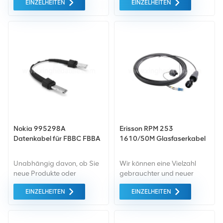
EINZELHEITEN
EINZELHEITEN
Basisstation.
B. 472839A FSAH. Wenn
Sie weitere Anforderungen
haben, teilen Sie uns dies
bitte mit das konkrete
Modell.
Nokia 995298A
Erisson RPM 253
Datenkabel für FBBC FBBA
1610/50M Glasfaserkabel
Unabhängig davon, ob Sie
Wir können eine Vielzahl
neue Produkte oder
gebrauchter und neuer
renovierte Produkte
Ericsson-Stromkabel wie
EINZELHEITEN
EINZELHEITEN
benötigen, ist eine
RPM253 1610 50M
umfassende Garantie unser
anbieten. Wenn Sie andere
Standard. Wir kaufen nur
Anforderungen haben, teilen