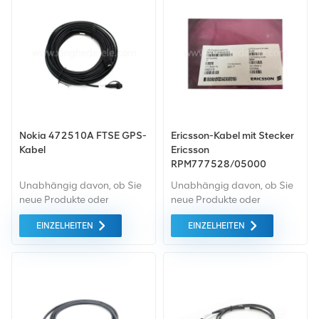
Geräte von höchster
Sie uns bitte das spezifische
Qualität auf dem grünen
Modell mit.
Markt ein. All dies wird zum
bestmöglichen Preis
angeboten.
Nokia 472510A FTSE GPS-
Ericsson-Kabel mit Stecker
Kabel
Ericsson
RPM777528/05000
Unabhängig davon, ob Sie
Unabhängig davon, ob Sie
neue Produkte oder
neue Produkte oder
renovierte Produkte
renovierte Produkte
EINZELHEITEN
EINZELHEITEN
benötigen, ist eine
benötigen, ist eine
umfassende Garantie unser
umfassende Garantie unser
Standard. Wir kaufen nur
Standard. Wir kaufen nur
Geräte von höchster
Geräte von höchster
Qualität auf dem grünen
Qualität auf dem grünen
Markt. All dies wird zum
Markt ein. All dies wird zum
bestmöglichen Preis
bestmöglichen Preis