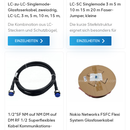
LC-zu-LC-Singlemode-
LC-SC Singlemode 3 m 5 m
Glasfaserkabel, zweiadrig,
10 m 15 m 20 m Faser-
LC-LC, 3 m, 5 m, 10 m, 15 m,
Jumper, kleine
20 m, 50 m, Doppelkopf-
Schwanzfaser
Die Kombination aus LC-
Die kurze Stiefelstruktur
Faser-Jumper-Endstück
Steckern und Schutzbügel,
eignet sich besonders für
Zugentlastungsabdeckung
Anwendungen mit hoher
EINZELHEITEN
EINZELHEITEN
und die Farbe der
Dichte und beengten
Zirkonkeramik sorgt für
Platzverhältnissen
Zuverlässigkeit
Anforderungen und erfüllt
absolut die hohen
Dichteanforderungen der
MDA und EDA. Es ermöglicht
einen zusätzlichen Abstand
von 30 mm zwischen Rack
und geschlossener
Schranktür, was die
Luftzirkulation erleichtert.
1/2"SF NM auf NM DM auf
Nokia Networks FSFC Flexi
DM RF 1/2 Superflexibles
System Glasfaserkabel
Kabel Kommunikations-