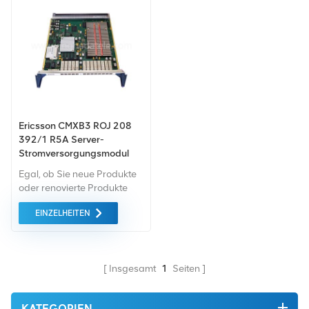
Ericsson CMXB3 ROJ 208
392/1 R5A Server-
Stromversorgungsmodul
Egal, ob Sie neue Produkte
oder renovierte Produkte
benötigen, wir kümmern uns
EINZELHEITEN
um alles Garantie als
Standard. Wir kaufen nur
Green-Market-Geräte der
höchste Qualität . All dies
Insgesamt
1
Seiten
wird zum bestmöglichen
Preis angeboten.
KATEGORIEN