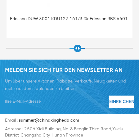
01 KDU127 161/3 für Ericsson RBS 6601
Basisstation BBU Ba
KDU137 925/41 Baseb
MELDEN SIE SICH FÜR DEN NEWSLETTER AN
Um über unsere Aktionen, Rabatte, Verkäufe, Neuigkeiten und
mehr auf dem Laufenden zu bleiben.
EINREICHEN
Tel :
+8619376997331
Email :
summer@chinaxingheda.com
Adresse : 2506 Xidi Building, No. 8 Fenglin Third Road,Yuelu
District, Changsha City, Hunan Province